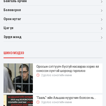
Байгаль орчин
Боловсрол
Орон нутаг
Цаг үе
Эрүүл мэнд
ШИНЭ МЭДЭЭ
Оросын сэтгүүлч бүсгүй насаараа хорих ял
сонссон хүнтэй шоронд гэрлэлээ
2 долоо хоногийн өмнө
"Гааль"-ийн Альшаа нүүрсчин болсон нь...
3 долоо хоногийн өмнө