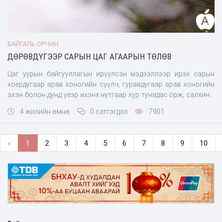
БАЙГАЛЬ ОРЧИН
ДӨРӨВДҮГЭЭР САРЫН ЦАГ АГААРЫН ТӨЛӨВ
Цаг уурын байгууллагын ирүүлсэн мэдээллээр ирэх сарын
хоёрдугаар арав хоногийн сүүлч, гуравдугаар арав хоногийн
эхэн болон дунд үеэр ихэнх нутгаар хур тунадас орж, салхины
хурд зарим газраар 14-16 м/с, зарим үед түр зуур 18-24 м/с
4 жилийн өмнө
0 сэтгэгдэл
7901
хүрч ширүүсэн цасан болон шороон шуурга шуурч болзошгүй
байна. Баруун аймгуудын нутгаар.
‹
1
2
3
4
5
6
7
8
9
10