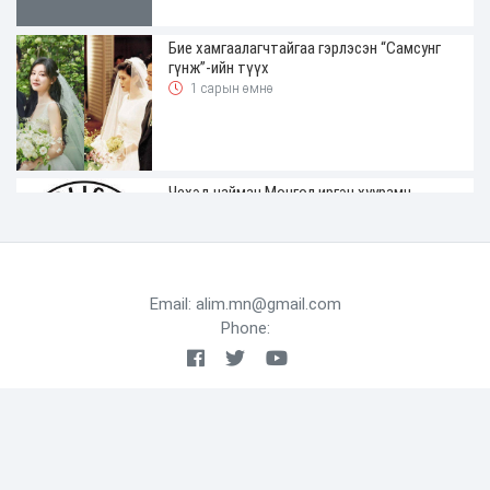
Бие хамгаалагчтайгаа гэрлэсэн “Самсунг
гүнж”-ийн түүх
1 сарын өмнө
Чехэд найман Монгол иргэн хуурамч
жолооны үнэмлэхтэй явж байгаад
баригджээ
2 сарын өмнө
Email: alim.mn@gmail.com
Phone:
ХАН-УУЛ ДҮҮРГИЙН ДЭРГЭДЭХ
БАЙГУУЛЛАГУУДЫН УДИРДАХ АЖИЛТНЫ
ШУУРХАЙ ЗӨВЛӨГӨӨН ЗОХИОН
БАЙГУУЛАГДЛАА
2 сарын өмнө
ДҮҮРГИЙН НИЙТИЙН ЭЗЭМШЛИЙН