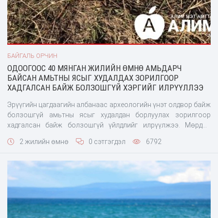
БАЙГАЛЬ ОРЧИН
ОДООГООС 40 МЯНГАН ЖИЛИЙН ӨМНӨ АМЬДАРЧ
БАЙСАН АМЬТНЫ ЯСЫГ ХУДАЛДАХ ЗОРИЛГООР
ХАДГАЛСАН БАЙЖ БОЛЗОШГҮЙ ХЭРГИЙГ ИЛРҮҮЛЛЭЭ
Эрүүгийн цагдаагийн албанаас археологийн үнэт олдвор байж
болзошгүй амьтны ясыг худалдан борлуулах зорилгоор
хадгалсан байж болзошгүй үйлдлийг илрүүлжээ. Мөрдөн
шалгах ажиллагаагаар иргэн “Г” нь Сонгинохайрхан дүүргийн
2 жилийн өмнө
0 сэтгэгдэл
6792
нутаг дэвсгэрт зоорь ухаж байгаад 40 см орчим урт амьтны
чөмөгний хэлбэртэй яс байж болзошгүй зүйлий