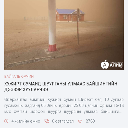
БАЙГАЛЬ ОРЧИН
ХУЖИРТ СУМАНД ШУУРГАНЫ УЛМААС БАЙШИНГИЙН
ДЭЭВЭР ХУУЛАРЧЭЭ
Өвөрхангай аймгийн Хужирт сумын Шивээт баг, 10 дугаар
гудамжны задгайд 05.08-ны өдрийн 23:00 цагийн орчим 16-18
м/с хүчтэй шороон шуурга шуурсны улмаас байшингийн
дээвэр унаж, 1 байшингийн хана цөмөрч, цахилгаан
4 жилийн өмнө
0 сэтгэгдэл
8780
дамжуулах агаарын шугам автомашин, 5 ханатай гэр дээр