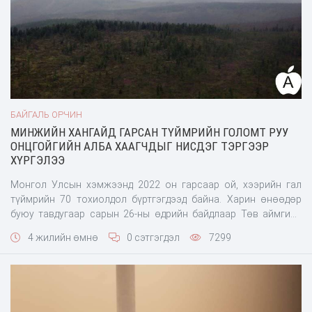
БАЙГАЛЬ ОРЧИН
МИНЖИЙН ХАНГАЙД ГАРСАН ТҮЙМРИЙН ГОЛОМТ РУУ
ОНЦГОЙГИЙН АЛБА ХААГЧДЫГ НИСДЭГ ТЭРГЭЭР
ХҮРГЭЛЭЭ
Монгол Улсын хэмжээнд 2022 он гарсаар ой, хээрийн гал
түймрийн 70 тохиолдол бүртгэгдээд байна. Харин өнөөдөр
буюу тавдугаар сарын 26-ны өдрийн байдлаар Төв аймгийн
Мөнгөнморьт суманд ойн түймрийн нэг дуудлагатай байна.
4 жилийн өмнө
0 сэтгэгдэл
7299
Тодруулбал, Төв аймгийн Мөнгөнморьт сумын “Минж” гэдэг
газарт /сумын төвөөс хойд зүгт 122км-т/