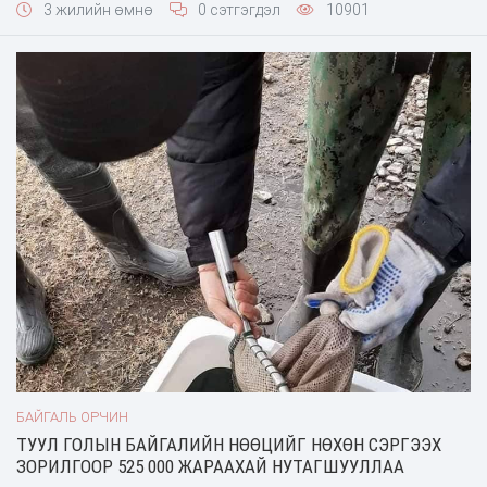
3 жилийн өмнө
0 сэтгэгдэл
10901
БАЙГАЛЬ ОРЧИН
ТУУЛ ГОЛЫН БАЙГАЛИЙН НӨӨЦИЙГ НӨХӨН СЭРГЭЭХ
ЗОРИЛГООР 525 000 ЖАРААХАЙ НУТАГШУУЛЛАА