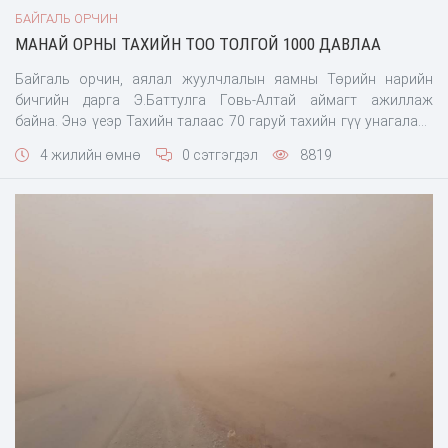
БАЙГАЛЬ ОРЧИН
МАНАЙ ОРНЫ ТАХИЙН ТОО ТОЛГОЙ 1000 ДАВЛАА
Байгаль орчин, аялал жуулчлалын яамны Төрийн нарийн
бичгийн дарга Э.Баттулга Говь-Алтай аймагт ажиллаж
байна. Энэ үеэр Тахийн талаас 70 гаруй тахийн гүү унагалаад
буй мэдээллийг холбогдох албаныхан мэдээллээ. Энэ жил
4 жилийн өмнө
0 сэтгэгдэл
8819
Монгол нутагт тахь сэргээн нутагшуулсны 30 жилийн ой
тохиож буй цаг үед манай орны тахийн тоо ийнхүү 1000 дав