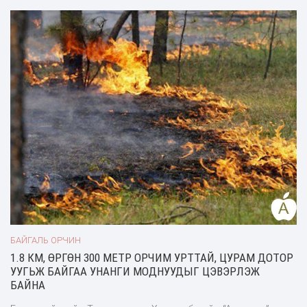
унаж, ашиглах боломжгүй болсон тухай мэдээллийг өчигдөр
буюу тавдугаар сарын 09-ний өдрийн 12:00 цагт
БАЙГАЛЬ ОРЧИН
1.8 КМ, ӨРГӨН 300 МЕТР ОРЧИМ УРТТАЙ, ЦУРАМ ДОТОР
УУГЬЖ БАЙГАА УНАНГИ МОДНУУДЫГ ЦЭВЭРЛЭЖ
БАЙНА