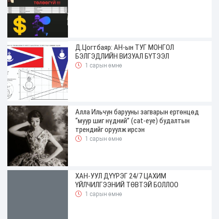
Д.Цогтбаяр: АН-ын ТУГ МОНГОЛ
БЭЛГЭДЛИЙН ВИЗУАЛ БҮТЭЭЛ
1 сарын өмнө
Алла Ильчун барууны загварын ертөнцөд
“муур шиг нүдний” (cat-eye) будалтын
трендийг оруулж ирсэн
1 сарын өмнө
ХАН-УУЛ ДҮҮРЭГ 24/7 ЦАХИМ
ҮЙЛЧИЛГЭЭНИЙ ТӨВТЭЙ БОЛЛОО
1 сарын өмнө