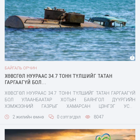
БАЙГАЛЬ ОРЧИН
ХӨВСГӨЛ НУУРААС 34.7 ТОНН ТҮЛШИЙГ ТАТАН
ГАРГААГҮЙ БОЛ...
ХӨВСГӨЛ НУУРААС 34.7 ТОНН ТҮЛШИЙГ ТАТАН ГАРГААГҮЙ
БОЛ УЛААНБААТАР ХОТЫН БАЯНГОЛ ДҮҮРГИЙН
ХЭМЖЭЭНИЙ ГАЗРЫГ ХАМАРСАН ЦЭНГЭГ УСЫГ
БОХИРДУУЛАХ БАЙСНЫГ АМЕРИКИЙН ЭРДЭМТЭД
2 жилийн өмнө
0 сэтгэгдэл
8047
ТОГТООЖЭЭ.