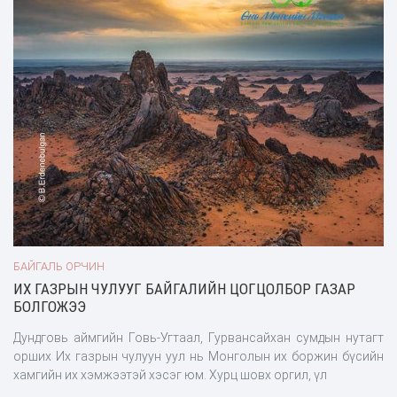
БАЙГАЛЬ ОРЧИН
ИХ ГАЗРЫН ЧУЛУУГ БАЙГАЛИЙН ЦОГЦОЛБОР ГАЗАР
БОЛГОЖЭЭ
Дундговь аймгийн Говь-Угтаал, Гурвансайхан сумдын нутагт
орших Их газрын чулуун уул нь Монголын их боржин бүсийн
хамгийн их хэмжээтэй хэсэг юм. Хурц шовх оргил, үл