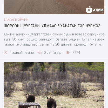
БАЙГАЛЬ ОРЧИН
ШОРООН ШУУРГАНЫ УЛМААС 5 ХАНАТАЙ ГЭР НУРЖЭЭ
Хэнтий аймгийн Жаргалтхаан сумын сумын төвөөс баруун урд
зүгт 30 км-т орших Баянцогт багийн Бяцхан булаг хэмээх
газарт зургаадугаар 02-ны 19:30 цагийн орчимд 16-19 м/с
хүчтэй шороон шуурга болжээ. Шуурсаны улмаас таван
4 жилийн өмнө
0 сэтгэгдэл
7774
ханатай гэр нурсан тухай мэдээллийг мөн үдшийн 20:05 цагт
Онцгой байдлын газар хүлээн авсан байна.