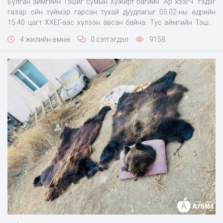
Булган аймгийн Тэшиг сумын Хужирт багийн “Ар хээгч” гэдэг
газар ойн түймэр гарсан тухай дуудлагыг 05.02-ны өдрийн
15:40 цагт ХХЕГ-аас хүлээн авсан байна. Тус аймгийн Тэшиг
сум дахь Хилийн цэргийн 0286 дугаар ангийн алба хаагчид
4 жилийн өмнө
0 сэтгэгдэл
9158
түймрийн голомтод ажиллаж байгаа бөгөөд Онцгой байдлын
ерөнхий газрын даргын шийдвэрээр хүч нэмэгдүүлэн
ажиллахаар Онцгой б