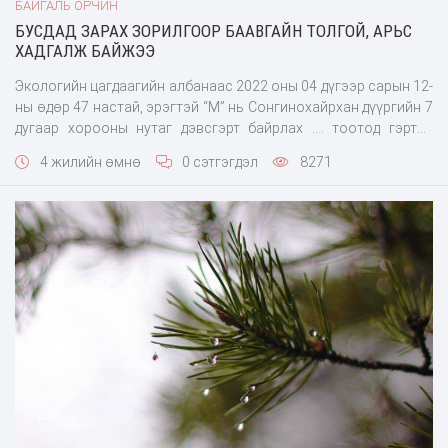
БАЙГАЛЬ ОРЧИН
БУСДАД ЗАРАХ ЗОРИЛГООР БААВГАЙН ТОЛГОЙ, АРЬС
ХАДГАЛЖ БАЙЖЭЭ
Экологийн цагдаагийн албанаас 2022 оны 04 дүгээр сарын 12-
ны өдөр 47 настай, эрэгтэй “М” нь Сонгинохайрхан дүүргийн 7
дугаар хорооны нутаг дэвсгэрт байрлах .... тоотод гэртээ
хүрэн баавгайн түүхий эд болох 2 ширхэг арьс, 2 ширхэг
4 жилийн өмнө
0 сэтгэгдэл
8271
толгой, 4 ширхэг саврыг бусдад худалдан борлуулах
зорилгоор хадгалж байсныг эд мөрийн баримтаар хураан авч,
мөрдөн шалгах ажил