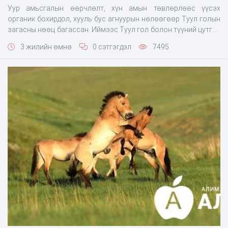
Уур амьсгалын өөрчлөлт, хүн амын төвлөрлөөс үүсэх
органик бохирдол, хууль бус агнуурын нөлөөгөөр Туул голын
загасны нөөц багассан. Иймээс Туул гол болон түүний цутгал
голуудын загасны тоог нэмэгдүүлэх, зарим устсан загасыг
3 жилийн өмнө
0 сэтгэгдэл
7495
сэргээн нутагшуулах зорилгоор Төв аймгийн Эрдэнэ сумын
Баянтуулын