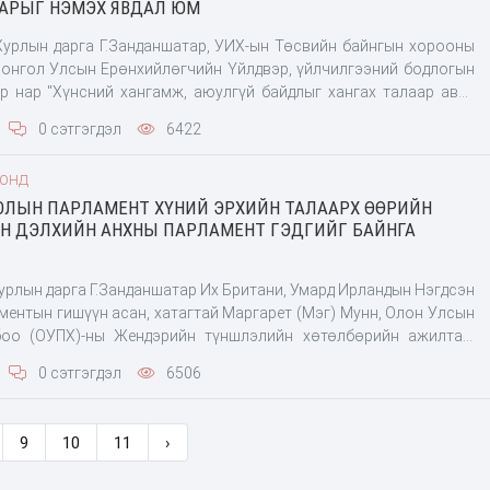
АРЫГ НЭМЭХ ЯВДАЛ ЮМ
урлын дарга Г.Занданшатар, УИХ-ын Төсвийн байнгын хорооны
 Монгол Улсын Ерөнхийлөгчийн Үйлдвэр, үйлчилгээний бодлогын
р нар "Хүнсний хангамж, аюулгүй байдлыг хангах талаар авах
ий тухай" тогтоолын хэрэгжилтийг хангуулах, баялаг бүтээгчид
0 сэтгэгдэл
6422
лдвэрлэлийг дэмжих татварын суурь шинэчлэлийн хүрээнд 2023
ны өдөр Сэлэнгэ аймгийн Баянгол сум дахь "Майнд Тэч" ХХК-ийн
ООНД
эрт ажиллалаа. Өнгөрсөн сард Улсын Их Хурлын даргын
ОЛЫН ПАРЛАМЕНТ ХҮНИЙ ЭРХИЙН ТАЛААРХ ӨӨРИЙН
рын суурь орчинд дүн шинжилгээ хийх, нийгэм эдийн засагт
ЭН ДЭЛХИЙН АНХНЫ ПАРЛАМЕНТ ГЭДГИЙГ БАЙНГА
элзээтэй асуудлыг судалж, санал дүгнэлт гаргах, шаардлагатай
ь шинэчлэлт хийх шийдвэрийн төсөл боловсруулж, танилцуулах
хэсэг байгуулагдсан. Энэ хүрээнд үйлдвэрлэл
урлын дарга Г.Занданшатар Их Британи, Умард Ирландын Нэгдсэн
ментын гишүүн асан, хатагтай Маргарет (Мэг) Мунн, Олон Улсын
оо (ОУПХ)-ны Жендэрийн түншлэлийн хөтөлбөрийн ажилтан,
Дуарте, тус холбооны Хүний эрхийн асуудал эрхэлсэн ажилтан,
0 сэтгэгдэл
6506
амхарзи нарыг хүлээн авч уулзлаа.
9
10
11
›