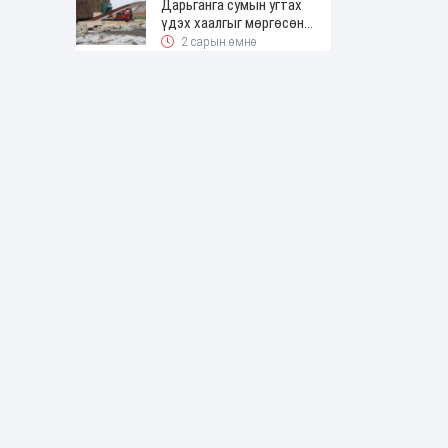
Дарьганга сумын угтах
үдэх хаалгыг мөргөсөн
жолоочоос 150 сая төгрөг
2 сарын өмнө
нэхэмжилжээ