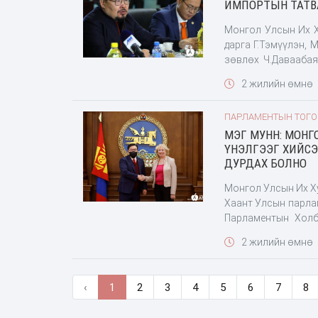
ИМПОРТЫН ТАТВ
Монгол Улсын Их Х
дарга Г.Тэмүүлэн,
зөвлөх Ч.Даваабая
зарим арга хэмжээн
2 жилийн өмнө
болон дотоодын үй
оны 11-р сарын 22-
ПАРЛАМЕНТЫН ТОГ
"Сэлэнгэ" үйлдв
МЭГ МУНН: МОНГ
захирамжаар Татва
ҮНЭЛГЭЭГ ХИЙС
үүсээд байгаа эрг
ДУРДАХ БОЛНО
бол татварын суур
үүрэг бүхий ажлын 
Монгол Улсын Их Х
Хаант Улсын парла
Парламентын Холб
хатагтай Мариана 
2 жилийн өмнө
хатагтай Бутайна Л
‹
1
2
3
4
5
6
7
8