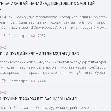
УР, БАГАХАНГАЙ, НАЛАЙХАД НЭР ДЭВШИХ ЭМЭГТЭЙ
ашигласан, зохион байгуулалттай гэмт бүлэг байгуулсан
А
024 оны сонгуульд Улаанбаатар хотод нэр дэвших эмэгтэй
рьдчилсан байдлаар ингэж тодорч байгаа гэнэ. 8-р тойрог;
УИХ-ын гишүүн асан Д.Оюунхорол, УИХ-ын Тамгын газрын ХМОНХ-
ул
0 сэтгэгдэл
7157
ООНД
Н” ГИШҮҮДИЙН ХӨГЖИЛТЭЙ МЭДЭГДЛЭЭС ...
лсэн нүүрсний хулгай, нүүрсний сонсгол бидэнд уур хилэн, урам
ом гадна инээд хөөр бэлэглэсэн. Нүүрсний хэрэгт холбогдсон
алж арьсаа авч гарахын тулд элэг хөшөөм зүйл олныг бурсан.
нирхуулахад УИХ-ын гишүүн А.Адьяасүрэн “Сэтгүүлчид ээ, та нар
0 сэтгэгдэл
7994
нятглаач, би нүүрсний хэрэгт бус авилгалын хэрэгт холбогдсон
ийсэн гэдгээ, мөн ямар хэрэг хийсэнээ нарийн тодорхой хэлдэг
ООНД
яасан
ИШҮҮНИЙ “БАХАРХАЛТ” БАС НЭГЭН АЖИЛ ...
жлын тайлан гэж нэг бол галзуу хүний өдрийн тэмдэглэл эсвэл