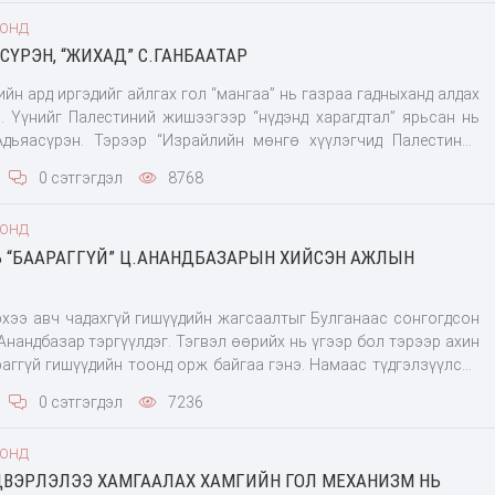
эдээрээ хэлэлцүүлье” хэмээн УИХ-ын даргад хэлээд гарч ирсэн
ООНД
СҮРЭН, “ЖИХАД” С.ГАНБААТАР
гишүүн байхад нь Баянгол зочид буудлаас баривчлах гэж
ХО ор тас зогссон болж байна. Хөрөнгө оруулалтыг дэмждэг
ийн ард иргэдийг айлгах гол “мангаа” нь газраа гадныханд алдах
рийн довтолгоон”-д өртсөний улмаас япончууд Тавантолгойд
. Үүнийг Палестиний жишээгээр “нүдэнд харагдтал” ярьсан нь
Адьяасүрэн. Тэрээр “Израйлийн мөнгө хүүлэгчид Палестиний
ч, түрээсэлж эхэлсэн. Одоо газар нутгийнхаа ердөө 20-хон хувьд
0 сэтгэгдэл
8768
 дайнд нэрвэгдэн аамьдарч байна. Энэ түүхийг бид давтах гээд
в. Одоо ч манай малчид гадныханд хөөгдөж туугдан малаа
ООНД
дахаа байсан нь үүний жишээ гэнэ. Энэ талаархи баримт бичлэг
 “БААРАГГҮЙ” Ц.АНАНДБАЗАРЫН ХИЙСЭН АЖЛЫН
 байгааг Баянхонгороос сонгогдсон гишүүн анхааруулав.
 газар шороог булаасан дээрэмдсэн гэдэг нь Палестиний
рхээ авч чадахгүй гишүүдийн жагсаалтыг Булганаас сонгогдсон
Анандбазар тэргүүлдэг. Тэгвэл өөрийх нь үгээр бол тэрээр ахин
раггүй гишүүдийн тоонд орж байгаа гэнэ. Намаас түдгэлзүүлсэн
үлэхгүй байх магадлал нь цаг хугацааны л асуудал аж. Нэр
0 сэтгэгдэл
7236
юм бол нүүрсний хулгайн хэрэгт холбогдсон нөхдүүдтэй яс
нь ярьж хэлж байгаагаас нь тодорхой болжээ. Хийсэн ажилтай,
ООНД
мсгосон тойрогоос
ВЭРЛЭЛЭЭ ХАМГААЛАХ ХАМГИЙН ГОЛ МЕХАНИЗМ НЬ