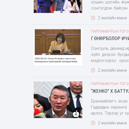
хошин шогийн жүж
сонгогдож байсан 
УИХ-ын гишүүнээр 
2 жилийн өмнө
буянаа улс бүсийн
авлаа. Нийт 13 гав
ПАРЛАМЕНТЫН ТОГ
хэмээн тайлагнаад
Г.ӨНӨРБОЛОР ИЧИ
гишүүн А.Адьяасүрэ
Сонгууль дөхөөд и
зүйл дээрээ бусдын х
мэдлэгээрээ орос
Г.Өнөрболор гэнэ
2 жилийн өмнө
Боловсролын ерөнх
цахимаар баахан цацагдлаа. Гишүүн хатагтайн ярьж байга
ПАРЛАМЕНТЫН ТОГ
гадаад хэл болгон
“ЖЕНКО” Х.БАТТУ
сурсанаар дэлхийт
үгсээ өнгөрсөн зу
Ерөнхийлөгч асан 
Гадаадын хөрөнгө 
ирлээ. Тэрээр уг 
“Өнөөдөр хөрөнгө 
2 жилийн өмнө
бүлээрээ байнгийн 