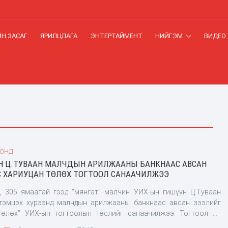
Н ЗАСАГ
ЯРИЛЦЛАГА
ЭНТЕРТАЙМЕНТ
НИЙГЭМ
ВИДЕО
ООНД
Н Ц.ТУВААН МАЛЧДЫН АРИЛЖААНЫ БАНКНААС АВСАН
С ХАРИУЦАН ТӨЛӨХ ТОГТООЛ САНААЧИЛЖЭЭ
ь, 305 ямаатай гээд “мянгат” малчин УИХ-ын гишүүн Ц.Туваан
 тэмцэх хүрээнд малчдын арилжааны банкнаас авсан зээлийг
төлөх” УИХ-ын тогтоолын төслийг санаачилжээ. Тогтоол нь
рэг болгосон, шууд биелэгдэх мундаг эд гэнэ. “Мянгат” малчны