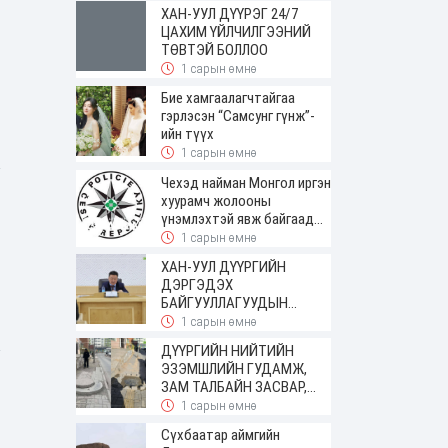
ирсэн
ХАН-УУЛ ДҮҮРЭГ 24/7
ЦАХИМ ҮЙЛЧИЛГЭЭНИЙ
ТӨВТЭЙ БОЛЛОО
1 сарын өмнө
Бие хамгаалагчтайгаа
гэрлэсэн “Самсунг гүнж”-
ийн түүх
1 сарын өмнө
Чехэд найман Монгол иргэн
хуурамч жолооны
үнэмлэхтэй явж байгаад
баригджээ
1 сарын өмнө
ХАН-УУЛ ДҮҮРГИЙН
ДЭРГЭДЭХ
БАЙГУУЛЛАГУУДЫН
УДИРДАХ АЖИЛТНЫ
1 сарын өмнө
ШУУРХАЙ ЗӨВЛӨГӨӨН
ДҮҮРГИЙН НИЙТИЙН
ЗОХИОН БАЙГУУЛАГДЛАА
ЭЗЭМШЛИЙН ГУДАМЖ,
ЗАМ ТАЛБАЙН ЗАСВАР,
ШИНЭЧЛЭЛТИЙН АЖИЛ
1 сарын өмнө
ҮРГЭЛЖИЛЖ БАЙНА
Сүхбаатар аймгийн