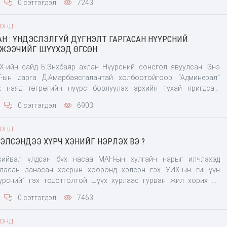
0 сэтгэгдэл
7243
лын амин “сүнс” нь малчин иргэдийн арилжааны банкнаас авсан
 төрөөс нэг хариуцан төлөх тухай хуулийн төсөл боловсруулан
ООНД
Н : ҮНДЭСЛЭЛГҮЙ ДҮГНЭЛТ ГАРГАСАН НҮҮРСНИЙ
ЖЭЭЧИЙГ ШҮҮХЭД ӨГСӨН
-ийн сайд Б.Энхбаяр ахлан Нүүрсний сонсгол явуулсан. Энэ
-ын дарга Д.Амарбаясгалантай холбоотойгоор “Админерал”
йн нүүрс борлуулах эрхийн тухай яригдсан.
с тавантолгой” ХК нь уг нүүрсийг борлуулах эрхийг зөвхөн нэг
0 сэтгэгдэл
6903
сэн. Үүнтэй холбоогоор ЗГХЭГ-ын дарга Д.Амарбаясгалан нь
ой холбоотой нэлээн сайн найруулсан маш ядруухан зохиолтой,
ООНД
всан. Би болоод миний гэр бүл уул уурхай болон борлуулалтын
ЭЛСЭНДЭЭ ХҮРЧ ХЭНИЙГ НЭРЛЭХ ВЭ ?
ролцдоггүй. Өмнө нь би энэ талаар хэлж байсан. Гүтгэлгийн
йгууллагад хандаад явж байгаа. Нийслэлийн Худалдан авах
хийвэл үлдсэн бүх насаа МАН-ын хулгайч нарыг илчлэхэд
н даргаар
ласан занасан хоёрын хооронд хэлсэн гэх УИХ-ын гишүүн
үрсний” гэх тодотголтой шүүх хурлаас гурван жил хорих ял
анд томилогдох эрхийг нь долоон жил хасах ял оноолоо. Мөн
0 сэтгэгдэл
7463
гийг нь хураах шийдвэр гаргав. Экс гишүүнтэй хамт Б.Ганхуяг,
.Батхишиг, О.Данзанлувсантүдэв, Б.Отгонжаргал, Г.Гантөмөр,
ООНД
ваадорж, П.Бадамханд, Б.Эрдэнэбаяр нарын 11 хүнийг албан