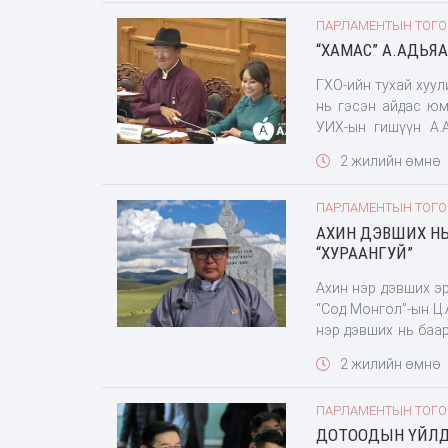
дараа шийдье, ирг
ПАРЛАМЕНТЫН ТОГ
гэнэ. Тэрээр гарч ирээд багагүй зүйл ярьсаны нэг нь ГХО зогссон тухай байлаа.
“ХАМАС” А.АДЬЯА
Түүнийг УИХ-ын 
дайрсанаас болж Г
ГХО-ийн тухай хуул
гишүүн нь “улстө
нь гэсэн айдас юм
оруулах
УИХ-ын гишүүн А.
газрыг худалдан ав
2 жилийн өмнө
нь уугуул иргэд нь
байна” гэж айлга
ПАРЛАМЕНТЫН ТОГ
бэлчээрлүүлж ч ча
АХИН ДЭВШИХ НЬ
цахимаар дүүрэн
“ХУРААНГУЙ”
Израйльчууд манай
Ахин нэр дэвших э
“Сод Монгол”-ын Ц.
нэр дэвших нь баа
хийгээд нэр дэвшү
2 жилийн өмнө
дэвшүүлэхгүй гэх 
барьцах санаатай 
ПАРЛАМЕНТЫН ТОГ
хэлэх үгтэй тул то
ДОТООДЫН ҮЙЛД