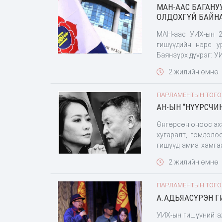
МАН-ААС БАГАНУ
тушаалаа урвуулан 
ОЛДОХГҮЙ БАЙН
МАН-аас УИХ-ын 2
гишүүдийн нэрс у
Баянзүрх дүүрэг: 
н дарга асан А.Энхз
2 жилийн өмнө
ПАРЛАМЕНТЫН ТОГ
АН-ЫН “НҮҮРСЧИ
Өнгөрсөн оноос эхэ
хугаралт, гомдоло
гишүүд амиа хамга
Тэдний заримаас со
2 жилийн өмнө
эхлээд мэдээллээ 
шүү” гэв. Хэрэг х
ПАРЛАМЕНТЫН ТОГ
гишүүнтэй байх нь 
А.АДЬЯАСҮРЭН Г
УИХ-ын гишүүний а