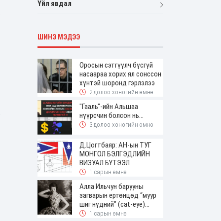
Үйл явдал
ШИНЭ МЭДЭЭ
Оросын сэтгүүлч бүсгүй
насаараа хорих ял сонссон
хүнтэй шоронд гэрлэлээ
2 долоо хоногийн өмнө
"Гааль"-ийн Альшаа
нүүрсчин болсон нь...
3 долоо хоногийн өмнө
Д.Цогтбаяр: АН-ын ТУГ
МОНГОЛ БЭЛГЭДЛИЙН
ВИЗУАЛ БҮТЭЭЛ
1 сарын өмнө
Алла Ильчун барууны
загварын ертөнцөд “муур
шиг нүдний” (cat-eye)
будалтын трендийг оруулж
1 сарын өмнө