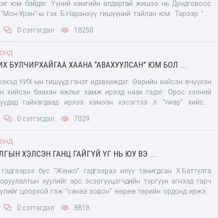
иг юм байдаг. Үүний хамгийн алдартай жишээ нь Дундговоос
“Мон-Уран”-ы гэх Б.Наранхүү гишүүний тайлан юм. Тэрээр “би
ажиллах хугацаандаа мал сүргээ ихээр өсгөлөө. Олон хурдан
0 сэтгэгдэл
18250
 наадамд айрагдуулж түрүүллээ. Хоёр сайхан бөх улсын цол
ьяат, хоёр ардын жүжигчин, нэг хөдөлмөрийн баатар төрүүллээ”
ООНД
 улс даяар онигоонд орсон. Тэгвэл Баянхонгороос сонгогдсон
Х БУЛЧИРХАЙГАА ХААНА “АВАХУУЛСАН” ЮМ БОЛ ...
нгийн тайлангийн хамгийн тэргүүнд бичигдэх
рэхэд УИХ-ын гишүүд гэнэт идэвхиждэг. Өөрийн хийсэн өчүүхэн
ийсэн баахан ажлыг хамж ирээд наах гэдэг. Орос хэлний
уудад гайхагдаад ирлээ хэмээн хэсэгтээ л “пиар” хийсэн
тхэн л англи хэлний дэмжигч болон хувирчээ. Түүний “УИХ
0 сэтгэгдэл
7029
ий хуулийг баталлаа. Англи хэл бол...” гээд магтсан бичлэг
агаар англи хэлийг үндсэн
ООНД
 баталсанаар монгол хэлний дархлаа унахгүй л гэнэ, англи хэл
ЛГЫН ХЭЛСЭН ГАНЦ ГАЙГҮЙ ҮГ НЬ ЮУ ВЭ ...
эй холбогдоно” гэх зэргээр баахан магтав. Гайхалтай эдгээр
н УИХ-аар Боловсролын ерөнхий хуулийг
гэдгээрээ бус “Женко” гэдгээрээ илүү танигдсан Х.Баттулга
оруулалтын хуулийг эрс эсэргүүцэгчдийн тэргүүн эгнээд гарч
хуулийг цоорхой гэж “санаа зовон” өөрөө төрийн ордонд иржээ.
оруулагч нэрээр гадаадын ямар ч иргэн газар эзэмшээд, гэр
0 сэтгэгдэл
8818
оршин суугч болох цоорхой хууль батлагдах нь. Ирэх сонгуулийн