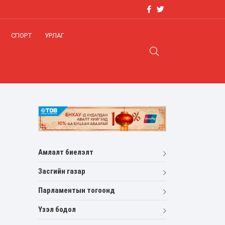
СПОРТ
УРЛАГ
Амлалт биелэлт
Засгийн газар
Парламентын тогоонд
Үзэл бодол