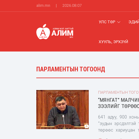
alim.mn
|
2026.08.07
УЛС ТӨР
ЭДИЙ
ХУУЛЬ, ЭРХЗҮЙ
ПАРЛАМЕНТЫН ТОГООНД
ПАРЛАМЕНТЫН ТОГ
“МЯНГАТ” МАЛЧИ
ЗЭЭЛИЙГ ТӨРӨӨ
641 адуу, 900 хон
“зудын эрсдэлтэй
төрөөс хариуцан 
Засгийн газарт үү