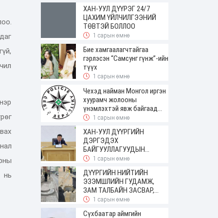
ирсэн
ХАН-УУЛ ДҮҮРЭГ 24/7
ЦАХИМ ҮЙЛЧИЛГЭЭНИЙ
оо.
ТӨВТЭЙ БОЛЛОО
1 сарын өмнө
даг
Бие хамгаалагчтайгаа
үй,
гэрлэсэн “Самсунг гүнж”-ийн
чил
түүх
1 сарын өмнө
Чехэд найман Монгол иргэн
хуурамч жолооны
хнэр
үнэмлэхтэй явж байгаад
рөг
баригджээ
1 сарын өмнө
вах
ХАН-УУЛ ДҮҮРГИЙН
ДЭРГЭДЭХ
унал
БАЙГУУЛЛАГУУДЫН
УДИРДАХ АЖИЛТНЫ
1 сарын өмнө
рны
ШУУРХАЙ ЗӨВЛӨГӨӨН
ДҮҮРГИЙН НИЙТИЙН
 нь
ЗОХИОН БАЙГУУЛАГДЛАА
ЭЗЭМШЛИЙН ГУДАМЖ,
ЗАМ ТАЛБАЙН ЗАСВАР,
ШИНЭЧЛЭЛТИЙН АЖИЛ
1 сарын өмнө
ҮРГЭЛЖИЛЖ БАЙНА
Сүхбаатар аймгийн