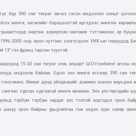
ус бүр 390 сая төгрөг авчээ гэсэн мэдээлэл олныг цочоол
лгох мөнгө, хөгжлийн бэрхшээлтэй иргэдээс мөнгөө харамла
ушаалтнууд өөртөө зориулсан хангамж тэтгэмжээс ер буцахг
 1996-2000 онд орон нутгаас сонгогдсон УИХ-ын гишүүдэд Би
й 13” гэх фракц төрсөн түүхтэй.
гишүүдэд 15-20 сая төгрөг олж, алдарт Ш.Отгонбилэг агсны э
лэлүүд мэдээлж байлаа. Одоо энэ мөнгө өссөөр 390 сая төг
 тоночихно, Жижиг дунд үйлдвэрийг дэмжих зээлээ өөрсдөө а
 сангаас сурсан сургаагүй мөнгө авчихна. Энэ улстөрчдийн ш
уульд тэрбум тэрбум зардаг улс толгой хоргодох орон бай
р шахуу орон байрны урьдчилгаа гэж хэдэн зуун саяар авах