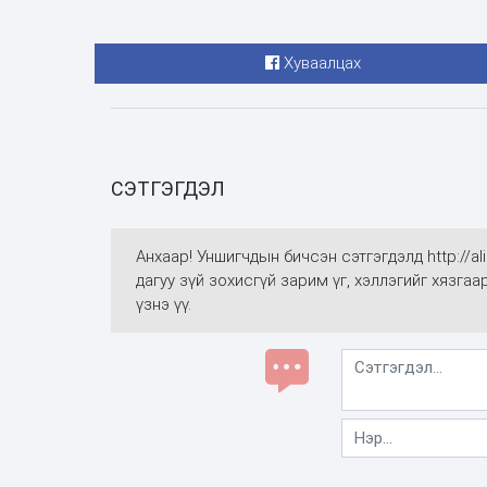
Хуваалцах
СЭТГЭГДЭЛ
Анхаар! Уншигчдын бичсэн сэтгэгдэлд http://
дагуу зүй зохисгүй зарим үг, хэллэгийг хязга
үзнэ үү.