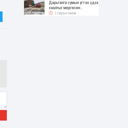
Дарьганга сумын угтах үдэх
хаалгыг мөргөсөн
жолоочоос 150 сая төгрөг
2 сарын өмнө
нэхэмжилжээ