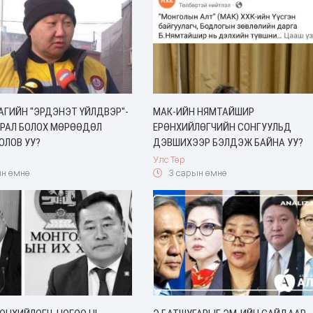
АГИЙН "ЭРДЭНЭТ ҮЙЛДВЭР"-
МАК-ИЙН НЯМТАЙШИР
ИРАЛ БОЛОХ МӨРӨӨДӨЛ
ЕРӨНХИЙЛӨГЧИЙН СОНГУУЛЬД
ОЛОВ УУ?
ДЭВШИХЭЭР БЭЛДЭЖ БАЙНА УУ?
Улс Төр
н өмнө
3 сарын өмнө