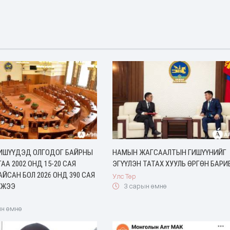
ГИШҮҮДЭД ОЛГОДОГ БАЙРНЫ
НАМЫН ЖАГСААЛТЫН ГИШҮҮНИЙГ
АА 2002 ОНД 15-20 САЯ
ЭГҮҮЛЭН ТАТАХ ХУУЛЬ ӨРГӨН БАРИ
АЙСАН БОЛ 2026 ОНД 390 САЯ
Улс Төр
СЖЭЭ
3 сарын өмнө
н өмнө