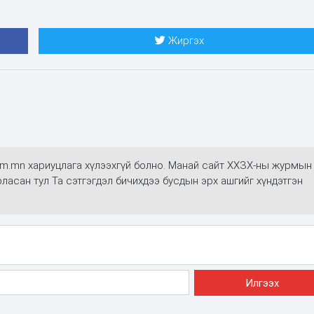
Жиргэх
alim.mn хариуцлага хүлээхгүй болно. Манай сайт ХХЗХ-ны журмын
арласан тул Та сэтгэгдэл бичихдээ бусдын эрх ашгийг хүндэтгэн