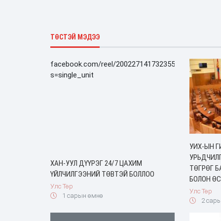
ТӨСТЭЙ МЭДЭЭ
facebook.com/reel/2002271417323556/?
s=single_unit
УИХ-ЫН 
УРЬДЧИЛГ
ХАН-УУЛ ДҮҮРЭГ 24/7 ЦАХИМ
ТӨГРӨГ Б
ҮЙЛЧИЛГЭЭНИЙ ТӨВТЭЙ БОЛЛОО
БОЛОН Ө
Улс Төр
Улс Төр
1 сарын өмнө
2 сары