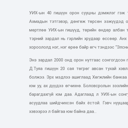
УИХ-ын 40 гишүүн орон сууцны дэмжлэг гэж т
Ахмадын тэтгэвэр, дөнгөж төрсөн ээжүүдэд о
мөртлөө УИХ-ын гишүүд, төрийн өндөр албан т
тэрний зардал нь гэрлийн хрудаар өссөөр. Анх
хороололд нэг, нэг өрөө байр өгч тэндээс “Элсни
Энэ зардал 2000 онд орон нутгаас сонгогдсон 
Д.Туяа гишүүн 20 сая төгрөг авсан тухай хэв
болжээ. Эрх мэдлээ ашиглаад Хөгжлийн банкаа
юм уу, ах дүүдээ өгчихнө. Боловсролын зээлийн
барагдахгүй юм даа. Адаглаад л УИХ-ын сонг
асуудлаа шийдчихсэн байх ёстой. Гэвч нууцаа
хэвээрээ л байгаа юм байна даа…