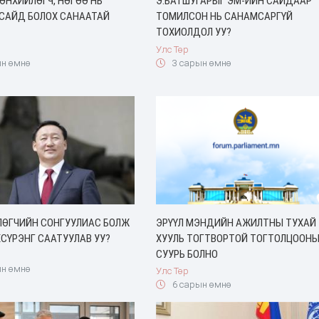
РӨНХИЙЛӨГЧ, НӨГӨӨ НЬ
Э.БАТШУГАРЫГ ЭМ-ИЙН САЙДААР
 САЙД БОЛОХ САНААТАЙ
ТОМИЛСОН НЬ САНАМСАРГҮЙ
ТОХИОЛДОЛ УУ?
Улс Төр
н өмнө
3 сарын өмнө
ЛӨГЧИЙН СОНГУУЛИАС БОЛЖ
ЭРҮҮЛ МЭНДИЙН АЖИЛТНЫ ТУХАЙ
СҮРЭНГ СААТУУЛАВ УУ?
ХУУЛЬ ТОГТВОРТОЙ ТОГТОЛЦООН
СУУРЬ БОЛНО
н өмнө
Улс Төр
6 сарын өмнө