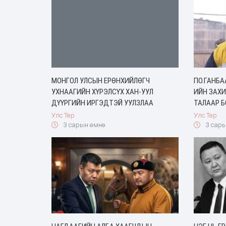
МОНГОЛ УЛСЫН ЕРӨНХИЙЛӨГЧ
ПО.ГАНБА
УХНААГИЙН ХҮРЭЛСҮХ ХАН-УУЛ
ИЙН ЗАХ
ДҮҮРГИЙН ИРГЭДТЭЙ УУЛЗЛАА
ТАЛААР Б
Улс Төр
Улс Төр
3 сарын өмнө
3 сары