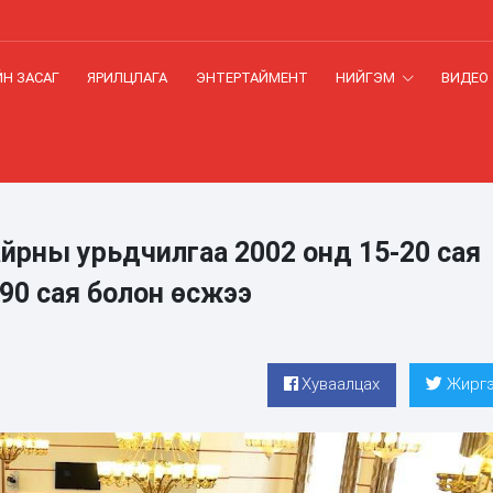
Н ЗАСАГ
ЯРИЛЦЛАГА
ЭНТЕРТАЙМЕНТ
НИЙГЭМ
ВИДЕО
йрны урьдчилгаа 2002 онд 15-20 сая
390 сая болон өсжээ
Хуваалцах
Жиргэ