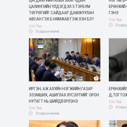
ЦАГДААГИЙН АЛБА ХААГЧДЫН
НЭГ НЬ Е
ЦАЛИНГИЙН ҮЛДЭГДЭЛ 5 ТЭРБУМ
ЕРӨНХИЙ
ТӨГРӨГИЙГ САЙДААР ДАМЖУУЛАН
ГЭНЭ
АВСАН ГЭХ Б.НЯМЖАВ ГЭЖ ХЭН БЭ?
Улс Төр
3 сары
Улс Төр
3 сарын өмнө
ИРГЭН, АЖ АХУЙН НЭГЖИЙН ГАЗАР
ЕРӨНХИЙ
ЭЗЭМШИХ, АШИГЛАХ ХҮСЭЛТИЙГ ОРОН
Д,ТОГТОХ
НУТАГТ НЬ ШИЙДВЭРЛЭНЭ
Улс Төр
6 сары
Улс Төр
5 сарын өмнө