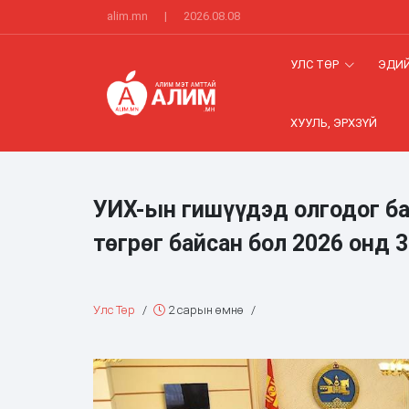
alim.mn
|
2026.08.08
УЛС ТӨР
ЭДИЙ
ХУУЛЬ, ЭРХЗҮЙ
УИХ-ын гишүүдэд олгодог ба
төгрөг байсан бол 2026 онд 
Улс Төр
/
2 сарын өмнө
/