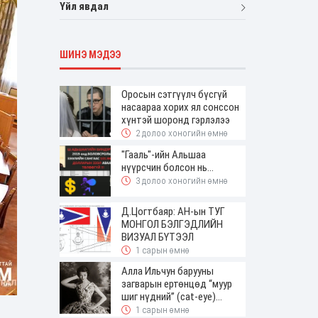
Үйл явдал
ШИНЭ МЭДЭЭ
Оросын сэтгүүлч бүсгүй
насаараа хорих ял сонссон
хүнтэй шоронд гэрлэлээ
2 долоо хоногийн өмнө
"Гааль"-ийн Альшаа
нүүрсчин болсон нь...
3 долоо хоногийн өмнө
Д.Цогтбаяр: АН-ын ТУГ
МОНГОЛ БЭЛГЭДЛИЙН
ВИЗУАЛ БҮТЭЭЛ
1 сарын өмнө
Алла Ильчун барууны
загварын ертөнцөд “муур
шиг нүдний” (cat-eye)
будалтын трендийг оруулж
1 сарын өмнө