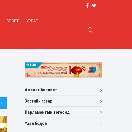
СПОРТ
УРЛАГ
Амлалт биелэлт
Засгийн газар
х
Парламентын тогоонд
Үзэл бодол