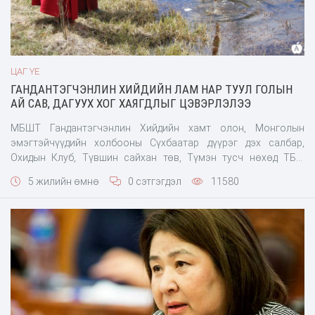
ЦАГ ҮЕ
ГАНДАНТЭГЧЭНЛИН ХИЙДИЙН ЛАМ НАР ТУУЛ ГОЛЫН
АЙ САВ, ДАГУУХ ХОГ ХАЯГДЛЫГ ЦЭВЭРЛЭЛЭЭ
МБШТ Гандантэгчэнлин Хийдийн хамт олон, Монголын
эмэгтэйчүүдийн холбооны Сүхбаатар дүүрэг дэх салбар,
Охидын Клуб, Түвшин сайхан төв, Түмэн тусч нөхөд ТББ,
Баянзүрх дүүргийн хороодын хэсгийн ахлагч нар нэгдэн
5 жилийн өмнө
0 сэтгэгдэл
11580
Баянзүрхийн гүүрнээс Гачуурт хүртэлх Туул голын эрэг дагуух
хог хаягдлыг 160 гаруй хүний бүрэлдэ