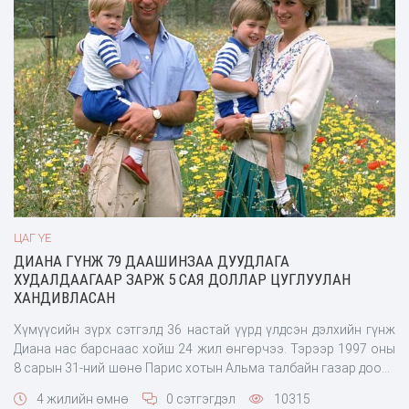
ЦАГ ҮЕ
ДИАНА ГҮНЖ 79 ДААШИНЗАА ДУУДЛАГА
ХУДАЛДААГААР ЗАРЖ 5 САЯ ДОЛЛАР ЦУГЛУУЛАН
ХАНДИВЛАСАН
Хүмүүсийн зүрх сэтгэлд 36 настай үүрд үлдсэн дэлхийн гүнж
Диана нас барснаас хойш 24 жил өнгөрчээ. Тэрээр 1997 оны
8 сарын 31-ний шөнө Парис хотын Альма талбайн газар доорх
гарцанд аймшигт ослоор нас барсан юм. Диана гүнжийн амь
4 жилийн өмнө
0 сэтгэгдэл
10315
үрэгдсэн ослын шалтгаан одоог хүртэл таавар, таамгаар