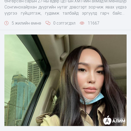
Өнгөрсөн сарын 27-ны өдөр ЦЕГ-ын ХМТ-ийн ахмад М.Мөнхшүр
Сонгинохайрхан дүүргийн нутаг дэвсгэрт зорчиж явах үедээ
үүргээ гүйцэтгэж, гудамж талбайд эргүүлд гарч байсан
цагдаагийн алба хаагчийн шаардлагыг үл тоож, ёс зүйгүй
5 жилийн өмнө
0 сэтгэгдэл
11667
аашилсан гэх мэдээлэл цацагдаад байсан. Тухайн мэдээлэл
цацагдсаны дараа тэрбээр