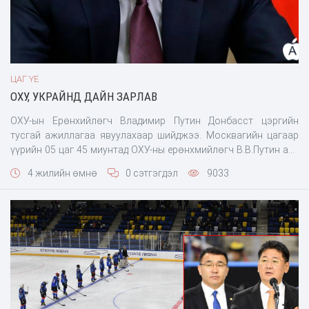
ЦАГ ҮЕ
ОХУ, УКРАЙНД ДАЙН ЗАРЛАВ
ОХУ-ын Ерөнхийлөгч Владимир Путин Донбасст цэргийн
тусгай ажиллагаа явуулахаар шийджээ. Москвагийн цагаар
үүрийн 05 цаг 45 миунтад ОХУ-ны ерөнхмийлөгч В.В.Путин ард
түмэндээ хандаж үг хэлэхдээ энэ талаар дуулгажээ. Тэрээр
4 жилийн өмнө
0 сэтгэгдэл
9033
иргэдтэй уулзахдаа энэ талаар мэдээлсэн бөгөөд ОХУ-ын
эсрэг гадны хүчнүүдийн санаархалд ОХУ шуурхай хариу өгнө
гэсэн байна. В.Путин