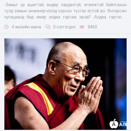
-Замыг үр ашигтай, өндөр зардалгүй, өгөөжтэй байлгахын
тулд замын инженерчлэлд хэрхэн тусгах ёстой вэ. Өнгөрсөн
хугацаанд бид ямар алдаа гаргаж ирэв? -Алдаа гаргасан
гэхээсээ илүү энэ асуудалд анхаарал хандуулах нь
4 жилийн өмнө
0 сэтгэгдэл
8460