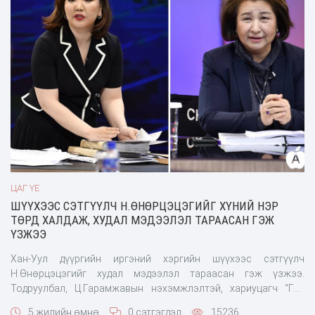
ЦАГ ҮЕ
ШҮҮХЭЭС СЭТГҮҮЛЧ Н.ӨНӨРЦЭЦЭГИЙГ ХҮНИЙ НЭР
ТӨРД ХАЛДАЖ, ХУДАЛ МЭДЭЭЛЭЛ ТАРААСАН ГЭЖ
ҮЗЖЭЭ
Хан-Уул дүүргийн иргэний хэргийн шүүхээс сэтгүүлч
Н.Өнөрцэцэгийг худал мэдээлэл тараасан гэж үзжээ.
Тодруулбал, Ц.Гарамжавын нэхэмжлэлтэй, хариуцагч “Ган
Үзэгтэн” ХХК, Н.Өнөрцэцэг нарт холбогдох “Нэр төр, алдар
5 жилийн өмнө
0 сэтгэгдэл
15236