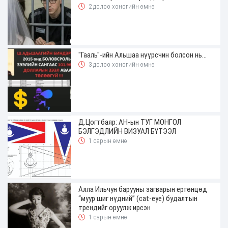
2 долоо хоногийн өмнө
"Гааль"-ийн Альшаа нүүрсчин болсон нь...
3 долоо хоногийн өмнө
Д.Цогтбаяр: АН-ын ТУГ МОНГОЛ
БЭЛГЭДЛИЙН ВИЗУАЛ БҮТЭЭЛ
1 сарын өмнө
Алла Ильчун барууны загварын ертөнцөд
“муур шиг нүдний” (cat-eye) будалтын
трендийг оруулж ирсэн
1 сарын өмнө