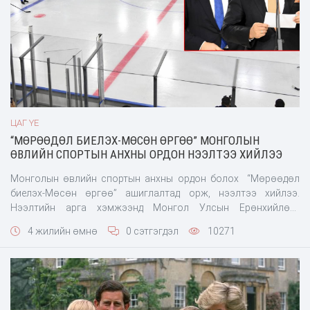
ЦАГ ҮЕ
“МӨРӨӨДӨЛ БИЕЛЭХ-МӨСӨН ӨРГӨӨ” МОНГОЛЫН
ӨВЛИЙН СПОРТЫН АНХНЫ ОРДОН НЭЭЛТЭЭ ХИЙЛЭЭ
Монголын өвлийн спортын анхны ордон болох “Мөрөөдөл
биелэх-Мөсөн өргөө” ашиглалтад орж, нээлтээ хийлээ.
Нээлтийн арга хэмжээнд Монгол Улсын Ерөнхийлөгч
У.Хүрэлсүх, Нийслэлийн Засаг дарга бөгөөд Улаанбаатар
4 жилийн өмнө
0 сэтгэгдэл
10271
хотын Захирагч Д.Сумъяабазар болон төсөлд хамтран
оролцсон хувийн хэвшлийн байгууллагуудын төлөөллүүд
оролцсон юм.