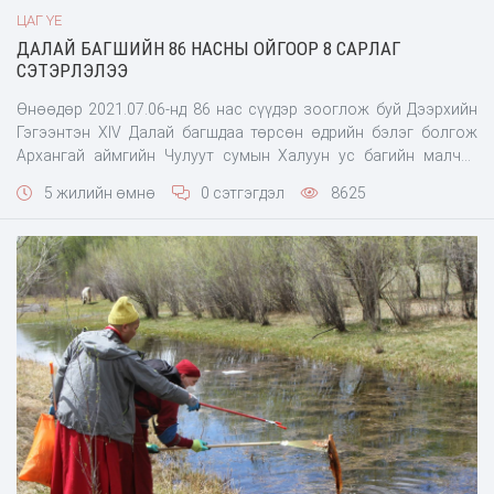
ЦАГ ҮЕ
ДАЛАЙ БАГШИЙН 86 НАСНЫ ОЙГООР 8 САРЛАГ
СЭТЭРЛЭЛЭЭ
Өнөөдөр 2021.07.06-нд 86 нас сүүдэр зооглож буй Дээрхийн
Гэгээнтэн XIV Далай багшдаа төрсөн өдрийн бэлэг болгож
Архангай аймгийн Чулуут сумын Халуун ус багийн малчид
сарлагийн бяруу, шүдлэн, гунж нийлсэн нийт 8 сарлаг
5 жилийн өмнө
0 сэтгэгдэл
8625
сэтэрлэлээ.