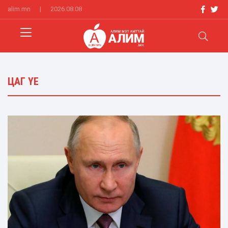
alim.mn
|
2026.08.08
ЦАГ ҮЕ