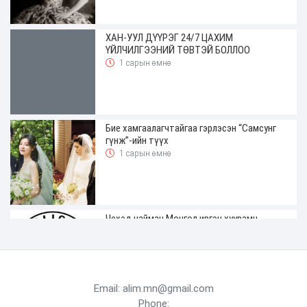
ХАН-УУЛ ДҮҮРЭГ 24/7 ЦАХИМ
ҮЙЛЧИЛГЭЭНИЙ ТӨВТЭЙ БОЛЛОО
1 сарын өмнө
Бие хамгаалагчтайгаа гэрлэсэн “Самсунг
гүнж”-ийн түүх
1 сарын өмнө
Чехэд найман Монгол иргэн хуурамч
жолооны үнэмлэхтэй явж байгаад
баригджээ
1 сарын өмнө
Email: alim.mn@gmail.com
Phone: