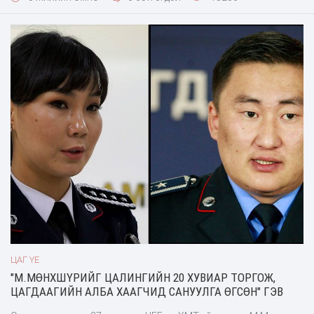
хүнд, ажил хэргийн нэр хүндийг гутаасныг сэргээж, уг мэдээг
тараасан хэлбэр, хэрэгслээр дамжуулан няцаалт хийхийг
хариуцагчид даалгах тухай” иргэний х
ЦАГ ҮЕ
"М.МӨНХШҮРИЙГ ЦАЛИНГИЙН 20 ХУВИАР ТОРГОЖ,
ЦАГДААГИЙН АЛБА ХААГЧИД САНУУЛГА ӨГСӨН" ГЭВ