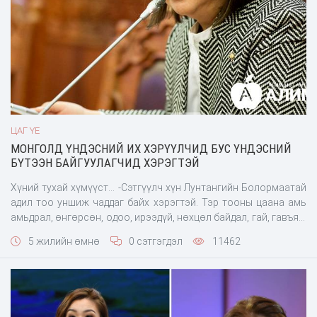
ЦАГ ҮЕ
МОНГОЛД ҮНДЭСНИЙ ИХ ХЭРҮҮЛЧИД БУС ҮНДЭСНИЙ
БҮТЭЭН БАЙГУУЛАГЧИД ХЭРЭГТЭЙ
Хүний тухай хүмүүст... -Сэтгүүлч хүн Лунтангийн Болормаатай
адил тоо уншиж чаддаг байх хэрэгтэй. Тэр тооны цаана амь
амьдрал, өнгөрсөн, одоо, ирээдүй, нөхцөл байдал, гай, гавъяа,
зүтгэл итгэл байдаг. Уншиж байгаа тоондоо анализ хийж
5 жилийн өмнө
0 сэтгэгдэл
11462
чаддаг байх ёстой. Үүний тулд наад зах нь