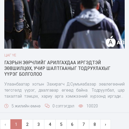
ЦАГ ҮЕ
ГАЗРЫН ЗӨРЧЛИЙГ АРИЛГАХДАА ИРГЭДТЭЙ
ЗӨВШИЛЦӨХ, УЧИР ШАЛТГААНЫГ ТОДРУУЛАХЫГ
ҮҮРЭГ БОЛГОЛОО
Улаанбаатар хотын Захирагч Д.Сумъяабазар зөвлөгөөний
төгсгөлд үүрэг, даалгавар өгөөд байна. Тодруулбал, цар
тахалтай тэмцэх, хариу арга хэмжээний хүрээнд иргэдийг
дархлаажуулалтад идэвхтэй хамруулах, сурталчлан таниулах,
5 жилийн өмнө
0 сэтгэгдэл
10020
зохион байгуулалтын ажлуудаа эрчимжүүлж ажиллахыг үүрэг
болгосон. Мөн газрын зөрчлийг арилгахдаа иргэдтэ
‹
1
2
3
4
5
6
7
8
›