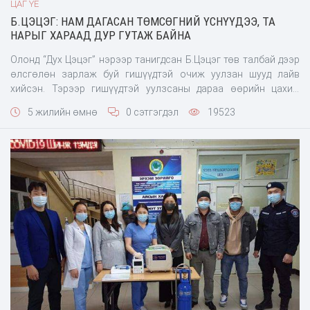
ЦАГ ҮЕ
Б.ЦЭЦЭГ: НАМ ДАГАСАН ТӨМСӨГНИЙ ҮСНҮҮДЭЭ, ТА
НАРЫГ ХАРААД ДУР ГУТАЖ БАЙНА
Олонд “Дух Цэцэг” нэрээр танигдсан Б.Цэцэг төв талбай дээр
өлсгөлөн зарлаж буй гишүүдтэй очиж уулзан шууд лайв
хийсэн. Тэрээр гишүүдтэй уулзсаны дараа өөрийн цахим
хуудсандаа нам дагасан залуусыг шүүмжилж, “нам нь там”
5 жилийн өмнө
0 сэтгэгдэл
19523
болсон тухай бичжээ.