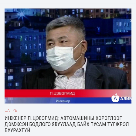
дүүрэн байдаг. Диана гүнж тэр үед болзож байсан Египетийн
тэрбумтан Мухамед Аль-Файед
ЦАГ ҮЕ
ИНЖЕНЕР П.ЦЭВЭГМИД: АВТОМАШИНЫ ХЭРЭГЛЭЭГ
ДЭМЖСЭН БОДЛОГО ЯВУУЛААД БАЙХ ТУСАМ ТҮГЖРЭЛ
БУУРАХГҮЙ