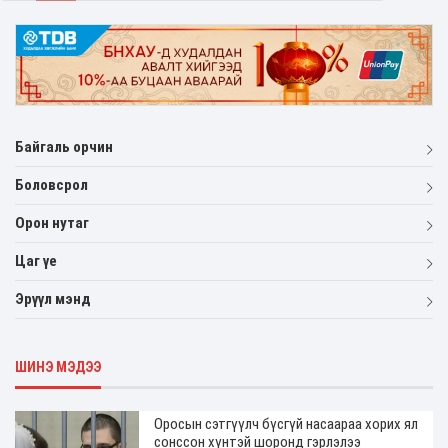
Байгаль орчин
Боловсрол
Орон нутаг
Цаг үе
Эрүүл мэнд
ШИНЭ МЭДЭЭ
Оросын сэтгүүлч бүсгүй насаараа хорих ял
сонссон хүнтэй шоронд гэрлэлээ