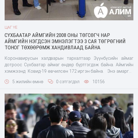
ЦАГ ҮЕ
СҮХБААТАР АЙМГИЙН 2008 ОНЫ ТӨГСӨГЧ НАР
АЙМГИЙН НЭГДСЭН ЭМНЭЛЭГТЭЭ 3 САЯ ТӨГРӨГНИЙ
ТОНОГ ТӨХӨӨРӨМЖ ХАНДИВЛААД БАЙНА
Коронавирусын халдварын тархалтаар Зүүнбүсийн аймаг
дотроос Сүхбаатар аймаг өндөр бүртгэгдэж байна. Аймгийн
хэмжээнд Ковид-19 өвчилсөн 172 иргэн байна. Энэ амаргүй
цаг үед Сүхбаатар аймгийн 2008 оны нийт төгсөгчдөөс
5 жилийн өмнө
0 сэтгэгдэл
10156
3,075,600 сая төгрөгний өртөг бүхий Зөөврийн
хүчилтөрөгчийн аппарат, 10л хүч