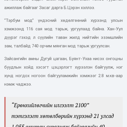
ажиллаж байгааг Засаг дарга Б.Цэрэн хэллээ.
“Тэрбум мод” үндэсний хөдөлгөөний хүрээнд улсын
хэмжээнд 116 сая мод тарьж, ургуулаад байна. Хан-Уул
дүүрэг гэхэд л сүүлийн таван жилд нийтийн эзэмшлийн
зам, талбайд 740 орчим мянган мод тарьж ургуулсан.
Зайсангийн амны Дугуй цагаан, Буянт-Ухаа нисэх онгоцны
буудлын хойд хэсэгт цэцэрлэгт хүрээлэн байгуулж, нэг
хүнд ногдох ногоон байгууламжийн хэмжээг 2.8 м.кв-аар
нэмж чаджээ.
“Ерөнхийлөгчийн илгээлт 2100”
тэтгэлэгт хөтөлбөрийн хүрээнд 21 улсад
1,055 оюутан суралцаж байгаагийн 40