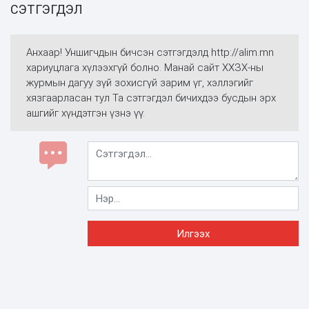
СЭТГЭГДЭЛ
Анхаар! Уншигчдын бичсэн сэтгэгдэлд http://alim.mn
хариуцлага хүлээхгүй болно. Манай сайт ХХЗХ-ны
журмын дагуу зүй зохисгүй зарим үг, хэллэгийг
хязгаарласан тул Та сэтгэгдэл бичихдээ бусдын эрх
ашгийг хүндэтгэн үзнэ үү.