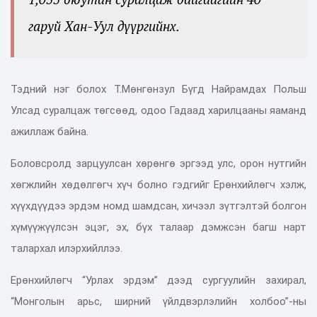
гаруй Хан-Уул дүүргийнх.
Тэдний нэг болох Т.Мөнгөнзул Бүгд Найрамдах Польш
Улсад суралцаж төгсөөд, одоо Гадаад харилцааны яаманд
ажиллаж байна.
Боловсролд зарцуулсан хөрөнгө эргээд улс, орон нутгийн
хөгжлийн хөдөлгөгч хүч болно гэдгийг Ерөнхийлөгч хэлж,
хүүхдүүдээ эрдэм номд шамдсан, хичээл зүтгэлтэй болгон
хүмүүжүүлсэн эцэг, эх, бүх талаар дэмжсэн багш нарт
талархал илэрхийллээ.
Ерөнхийлөгч “Урлах эрдэм” дээд сургуулийн захирал,
“Монголын арьс, ширний үйлдвэрлэлийн холбоо”-ны