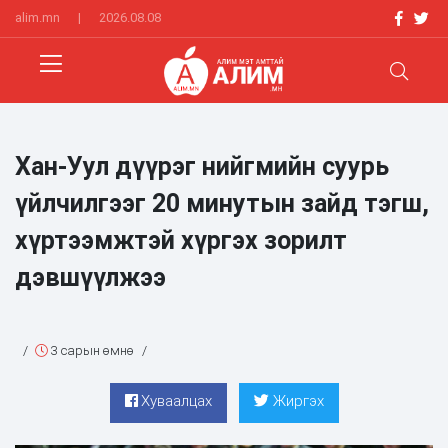
alim.mn
|
2026.08.08
Хан-Уул дүүрэг нийгмийн суурь
үйлчилгээг 20 минутын зайд тэгш,
хүртээмжтэй хүргэх зорилт
дэвшүүлжээ
/
3 сарын өмнө
/
Хуваалцах
Жиргэх