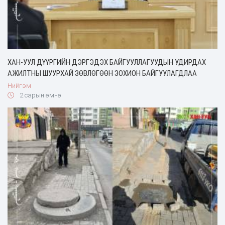
ХАН-УУЛ ДҮҮРГИЙН ДЭРГЭДЭХ БАЙГУУЛЛАГУУДЫН УДИРДАХ
АЖИЛТНЫ ШУУРХАЙ ЗӨВЛӨГӨӨН ЗОХИОН БАЙГУУЛАГДЛАА
Нийгэм
2 сарын өмнө