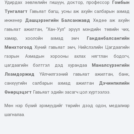
Удирдах зөвлөлийн гишүүн, доктор, профессор
Гомбын
Тунгалагт
Гавьяат багш, усны аж ахуйн салбарын ахмад
инженер
Дашцэрэнгийн Балсанжавд
Хөдөө аж ахуйн
гавьяат ажилтан, “Хан-Уул” эрүүл мэндийн төвийн чих,
хамар, хоолойн ахмад эмч
Ганданбалсангийн
Мөнхтогоод
Хүний гавьяат эмч, Нийслэлийн Цагдаагийн
газрын Ахмадын хорооны ахлах нягтлан бодогч,
цагдаагийн бэлтгэл дэд хурандаа
Маналсүрэнгийн
Лхамдоржид
Үйлчилгээний гавьяат ажилтан, банк,
санхүүгийн салбарын ахмад ажилтан
Дэчинпилийн
Өнөрцэцэгт
Гавьяат эдийн засагч цол хүртээлээ.
Мөн нэр бүхий эрхмүүдийг төрийн дээд одон, медалиар
шагналаа.