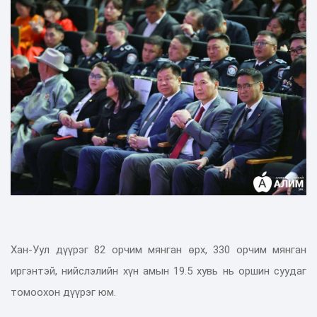
Хан-Уул дүүрэг 82 орчим мянган өрх, 330 орчим мянган
иргэнтэй, нийслэлийн хүн амын 19.5 хувь нь оршин суудаг
томоохон дүүрэг юм.