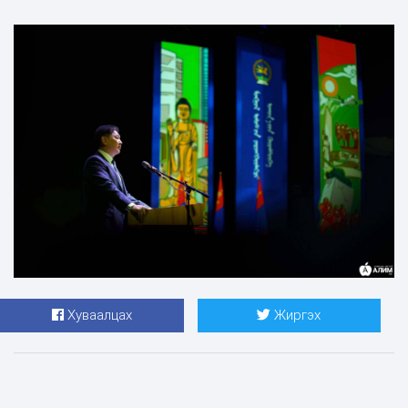
Хуваалцах
Жиргэх