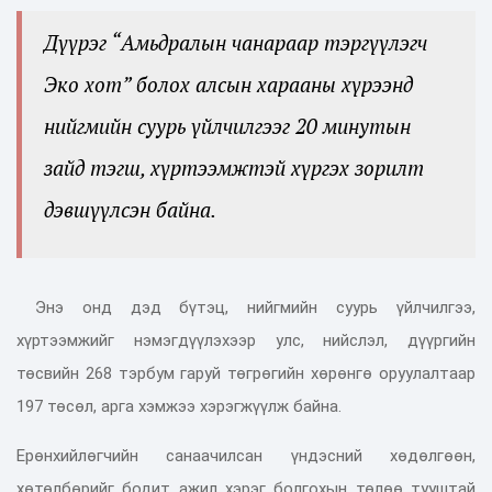
Дүүрэг “Амьдралын чанараар тэргүүлэгч
Эко хот” болох алсын харааны хүрээнд
нийгмийн суурь үйлчилгээг 20 минутын
зайд тэгш, хүртээмжтэй хүргэх зорилт
дэвшүүлсэн байна.
Энэ онд дэд бүтэц, нийгмийн суурь үйлчилгээ,
хүртээмжийг нэмэгдүүлэхээр улс, нийслэл, дүүргийн
төсвийн 268 тэрбум гаруй төгрөгийн хөрөнгө оруулалтаар
197 төсөл, арга хэмжээ хэрэгжүүлж байна.
Ерөнхийлөгчийн санаачилсан үндэсний хөдөлгөөн,
хөтөлбөрийг бодит ажил хэрэг болгохын төлөө тууштай