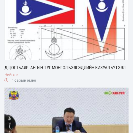
Д.ЦОГТБАЯР: АН-ЫН ТУГ МОНГОЛ БЭЛГЭДЛИЙН ВИЗУАЛ БҮТЭЭЛ
Нийгэм
1 сарын өмнө