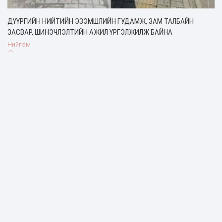
ДҮҮРГИЙН НИЙТИЙН ЭЗЭМШЛИЙН ГУДАМЖ, ЗАМ ТАЛБАЙН
ЗАСВАР, ШИНЭЧЛЭЛТИЙН АЖИЛ ҮРГЭЛЖИЛЖ БАЙНА
Нийгэм
2 сарын өмнө
ХАН-УУЛ ДҮҮРГИЙН ДЭРГЭДЭХ БАЙГУУЛЛАГУУДЫН УДИРДАХ
АЖИЛТНЫ ШУУРХАЙ ЗӨВЛӨГӨӨН ЗОХИОН БАЙГУУЛАГДЛАА