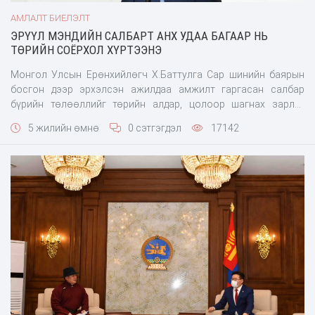
АМЛАЛТ БИЕЛЭЛТ
ЭРҮҮЛ МЭНДИЙН САЛБАРТ АНХ УДАА БАГААР НЬ
ТӨРИЙН СОЁРХОЛ ХҮРТЭЭНЭ
Монгол Улсын Ерөнхийлөгч Х.Баттулга Сар шинийн баярын
босгон дээр эрхэлсэн ажилдаа амжилт гаргасан салбар
бүрийн төлөөллийг төрийн алдар, цолоор шагнах зарлиг
гаргажээ. Шагналыг өнөөдөр 11.40 цагт Төрийн ордонд
5 жилийн өмнө
0 сэтгэгдэл
17142
гардуулах юм байна.