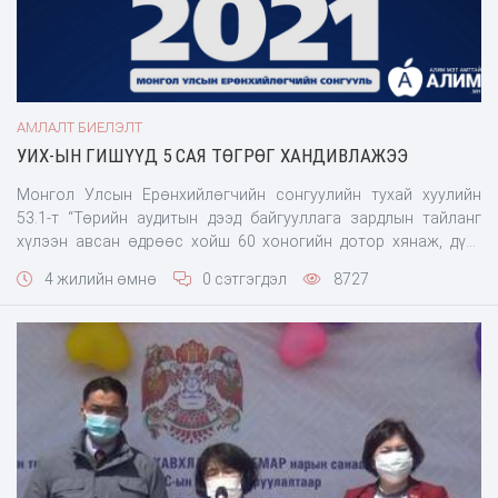
АМЛАЛТ БИЕЛЭЛТ
УИХ-ЫН ГИШҮҮД 5 САЯ ТӨГРӨГ ХАНДИВЛАЖЭЭ
Монгол Улсын Ерөнхийлөгчийн сонгуулийн тухай хуулийн
53.1-т “Төрийн аудитын дээд байгууллага зардлын тайланг
хүлээн авсан өдрөөс хойш 60 хоногийн дотор хянаж, дүнг
нийтэд мэдээлэх бөгөөд нэг сая ба түүнээс дээш төгрөгийн
4 жилийн өмнө
0 сэтгэгдэл
8727
хандив өгсөн иргэн, хоёр сая ба түүнээс дээш төгрөгийн
хандив өгсөн хуулийн этгээдийг нийтэд мэдээлнэ” хэмээн
заасан. Энэ дагуу Төрийн