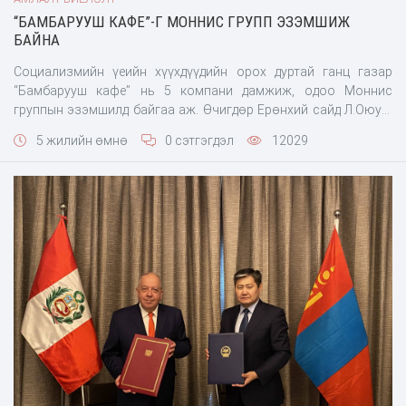
“БАМБАРУУШ КАФЕ”-Г МОННИС ГРУПП ЭЗЭМШИЖ
БАЙНА
Социализмийн үеийн хүүхдүүдийн орох дуртай ганц газар
“Бамбарууш кафе” нь 5 компани дамжиж, одоо Моннис
группын эзэмшилд байгаа аж. Өчигдөр Ерөнхий сайд Л.Оюун-
Эрдэнэ Бамбарууш кафег хэвээр нь эргэн ажиллуулахаа
5 жилийн өмнө
0 сэтгэгдэл
12029
зарласан. Тиймээс Моннис групп олон давхар оффис
барихаас илүүтэй Хүүхдэд зориулан бүтээн байгуулалт
хийхээр болжээ. Моннис группийн захирал Б.Чулуунбаатар
Японд дээд