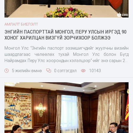
АМЛАЛТ БИЕЛЭЛТ
ЭНГИЙН ПАСПОРТТАЙ МОНГОЛ, ПЕРУ УЛСЫН ИРГЭД 90
ХОНОГ ХАРИЛЦАН ВИЗГҮЙ ЗОРЧИХООР БОЛЖЭЭ
Монгол Улс “Энгийн паспорт эзэмшигчдийг жуулчны визийн
шаардлагаас чөлөөлөх тухай Монгол Улс болон Бүгд
Найрамдах Перу Улс хоорондын хэлэлцээр”-ийг энэ сарын 26-
нд Бээжин хотноо байгуулжээ. Хэлэлцээрт талуудыг төлөөлж
5 жилийн өмнө
0 сэтгэгдэл
10143
Монгол Улсаас Бүгд Найрамдах Хятад Ард Улсад суугаа Онц
бөгөөд Бүрэн эрхт Элчин сайд Т.Бадрал, Бүгд Найрамдах Перу
Улсаас Монгол Улсад хавсран суугаа Элчин сай