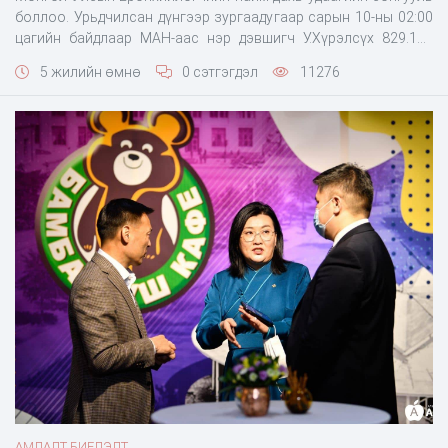
боллоо. Урьдчилсан дүнгээр зургаадугаар сарын 10-ны 02:00
цагийн байдлаар МАН-аас нэр дэвшигч У.Хүрэлсүх 829.128
хүний санал авч 67.9 хувиар илт давуу ялалт байгуулаад
5 жилийн өмнө
0 сэтгэгдэл
11276
байна. Тэгвэл У.Хүрэлсүх мөрийн хөтөлбөрөөрөө дамжуулж
иргэдэд юу гэж амласныг харцгаая. Мөрийн хөтөлбөрөөс
онцлох долоон заалтыг хүргэж байна. АВЛИГАГҮЙ УЛ
АМЛАЛТ БИЕЛЭЛТ