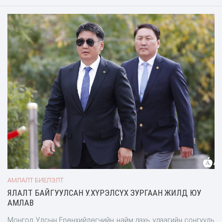
адислахаар Тө
АМЛАЛТ БИЕЛЭЛТ
ЯЛАЛТ БАЙГУУЛСАН У.ХҮРЭЛСҮХ ЗУРГААН ЖИЛД ЮУ
АМЛАВ
Монгол Улсын Ерөнхийлөгчийн найм дахь удаагийн сонгууль