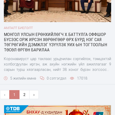
АМЛАЛТ БИЕЛЭЛТ
МОНГОЛ УЛСЫН ЕРӨНХИЙЛӨГЧ Х.БАТТУЛГА ОФФШОР
БҮСЭЭС ОРЖ ИРСЭН ХӨРӨНГӨӨР ӨРХ БҮРД НЭГ САЯ
ТӨГРӨГИЙН ДЭМЖЛЭГ ҮЗҮҮЛЭХ УИХ-ЫН ТОГТООЛЫН
ТӨСӨЛ ӨРГӨН БАРИЛАА
Коронавируст цар тахлаас урьдчилан сэргийлэх, тэмцэхтэй
холбогдуулан иргэн, аж ахуйн нэгжийн үйл ажиллагааг 9
сарын турш хязгаарласан, нийт 38 хоног бүрэн зогсоосон
зэргээс үүдэн айл өрхүүдийн амьжиргаагаа залгуулдаг
5 жилийн өмнө
0 сэтгэгдэл
17018
орлого нь тасалдах, огт орлогогүй болох, үндэсний үйлдвэр,
аж ахуйн нэгжүүд дампуурах эрсдэл үүсэж, улс орны эдийн
засаг туйлдан, сэргээн босгоход туйлын хүнд нөхцөл байдал
‹
1
2
›
үүсээд