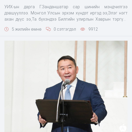
УИХ-ын дарга Г.Занданшатар сар шинийн мэндчилгээ
дэвшүүллээ. Монгол Улсын эрхэм хүндэт иргэд ээ,Элэг нэгт
ахан дүүс ээ,Та бүхэндээ Билгийн улирлын Хаврын тэргүүн
сарын Шинийн 1, Цагаан сарын мэндчилгээ өргөн дэвшүүлье.
5 жилийн өмнө
0 сэтгэгдэл
9912
XVII жарны цагаан хулгана жил улиран одож, элбэг дэлбэг
байхын бэлгэдэл цагаагчин үхэр жил морилон ирж байна. Та
бүх