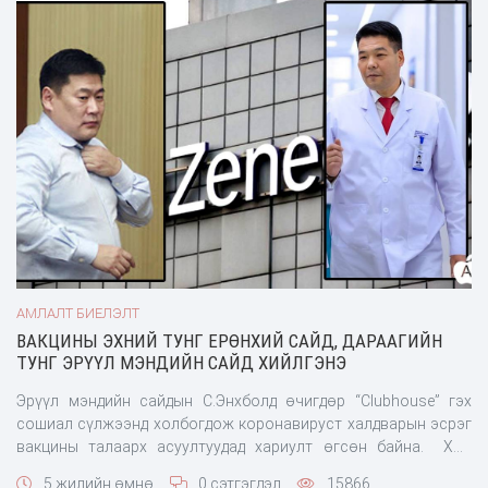
АМЛАЛТ БИЕЛЭЛТ
ВАКЦИНЫ ЭХНИЙ ТУНГ ЕРӨНХИЙ САЙД, ДАРААГИЙН
ТУНГ ЭРҮҮЛ МЭНДИЙН САЙД ХИЙЛГЭНЭ
Эрүүл мэндийн сайдын С.Энхболд өчигдөр “Clubhouse” гэх
сошиал сүлжээнд холбогдож коронавируст халдварын эсрэг
вакцины талаарх асуултуудад хариулт өгсөн байна. Хөл
хорионы сүүлийн өдөр буюу энэ сарын 22-нд Монгол Улс
5 жилийн өмнө
0 сэтгэгдэл
15866