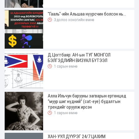
"Гааль"-ийн Альшаа нүүрсчин болсон нь...
3 долоо хоногийн өмнө
Д.Цогтбаяр: АН-ын ТУГ МОНГОЛ
БЭЛГЭДЛИЙН ВИЗУАЛ БҮТЭЭЛ
1 сарын өмнө
Алла Ильчун барууны загварын ертөнцөд
“муур шиг нүдний” (cat-eye) будалтын
трендийг оруулж ирсэн
1 сарын өмнө
ХАН-УУЛ ДҮҮРЭГ 24/7 ЦАХИМ