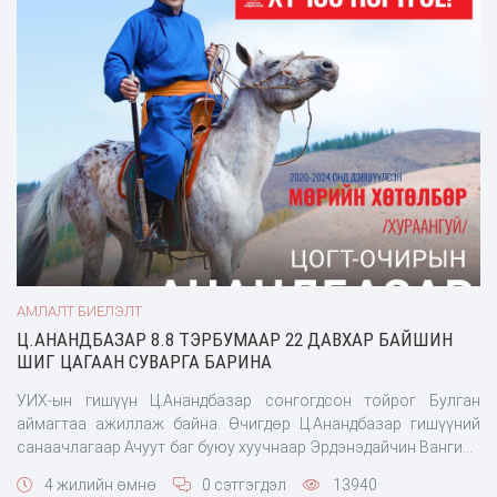
АМЛАЛТ БИЕЛЭЛТ
Ц.АНАНДБАЗАР 8.8 ТЭРБУМААР 22 ДАВХАР БАЙШИН
ШИГ ЦАГААН СУВАРГА БАРИНА
УИХ-ын гишүүн Ц.Анандбазар сонгогдсон тойрог Булган
аймагтаа ажиллаж байна. Өчигдөр Ц.Анандбазар гишүүний
санаачлагаар Ачуут баг буюу хуучнаар Эрдэнэдайчин Вангийн
хүрээний Их Цагаан Суваргыг бүтээх, шав тавих ёслолын
4 жилийн өмнө
0 сэтгэгдэл
13940
ажиллагаа болжээ. Уг ёслолын ажиллагаанд тавьсан шавыг