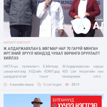
АМЛАЛТ БИЕЛЭЛТ
Ж.АЛДАРЖАВХЛАН Б.МЯГМАР НАР 70 ГАРУЙ МЯНГАН
ИРГЭНИЙ ЭРҮҮЛ МЭНДЭД ЧУХАЛ ХӨРӨНГӨ ОРУУЛАЛТ
ХИЙЛЭЭ
НИТХ-ын төлөөлөгч Б.Мягмар Ж.Алдаржавхлан нарын
санаачилгаар ХУД-ийн ӨЭМТ-дэд 400 сая төгрөгийн нэн
шаардлагатай тоног төхөөрөмж олгож
байна.Ж.Алдаржавхлан:
4 жилийн өмнө
0 сэтгэгдэл
8819