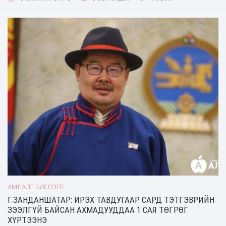
AstraZeneca вакцины эхний 150 мянган тунг оруулж ирэхээр
болсон. Нэг хүнд хоёр тун таригдах тус вакциныг эмнэлэг,
цагдаа, онцгойгийн ажилт
АМЛАЛТ БИЕЛЭЛТ
Г.ЗАНДАНШАТАР: ИРЭХ ТАВДУГААР САРД ТЭТГЭВРИЙН
ЗЭЭЛГҮЙ БАЙСАН АХМАДУУДДАА 1 САЯ ТӨГРӨГ
ХҮРТЭЭНЭ