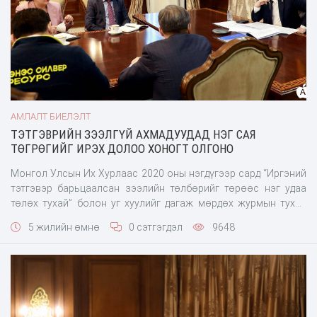
АМЛАЛТ БИЕЛЭЛТ
ТЭТГЭВРИЙН ЗЭЭЛГҮЙ АХМАДУУДАД НЭГ САЯ
ТӨГРӨГИЙГ ИРЭХ ДОЛОО ХОНОГТ ОЛГОНО
Монгол Улсын Их Хурлаас 2020 оны нэгдүгээр сард “Иргэний
тэтгэвэр барьцаалсан зээлийн төлбөрийг төрөөс нэг удаа
төлөх тухай” болон уг хуулийг дагаж мөрдөх журмын тухай
хуулийг баталсан билээ. Уг хуулиудад 6.0 сая төгрөг хүртэлх
5 жилийн өмнө
0 сэтгэгдэл
9648
тэтгэврийн зээлтэй ахмадуудын зээлийг бүрмөсөн тэглэх,
зээлгүй байсан ахмадуудад 1.0 сая төгрөгийн ваучер олгож,
2021 оны тавдугаар сарын 21-нээс мөн