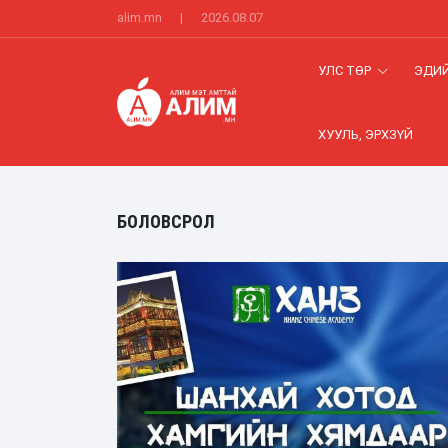
alim.mn
|
2026.08.07
УЛС ТӨР
ЭДИЙ
ХУУЛЬ, ЭРХЗҮЙ
БОЛОВСРОЛ