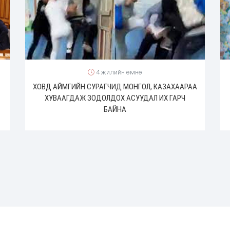
4 жилийн өмнө
ХОВД АЙМГИЙН СУРАГЧИД МОНГОЛ, КАЗАХААРАА
ХУВААГДАЖ ЗОДОЛДОХ АСУУДАЛ ИХ ГАРЧ
БАЙНА