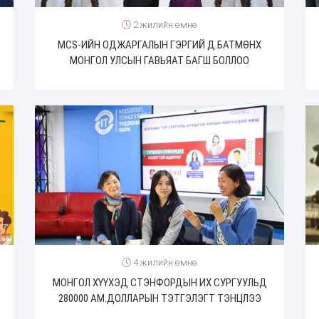
2 жилийн өмнө
MCS-ИЙН ОДЖАРГАЛЫН ГЭРГИЙ Д.БАТМӨНХ
МОНГОЛ УЛСЫН ГАВЬЯАТ БАГШ БОЛЛОО
4 жилийн өмнө
МОНГОЛ ХҮҮХЭД СТЭНФОРДЫН ИХ СУРГУУЛЬД
280000 АМ.ДОЛЛАРЫН ТЭТГЭЛЭГТ ТЭНЦЛЭЭ