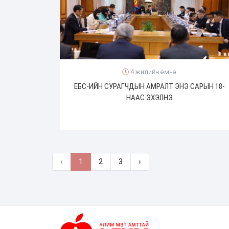
4 жилийн өмнө
ЕБС-ИЙН СУРАГЧДЫН АМРАЛТ ЭНЭ САРЫН 18-
НААС ЭХЭЛНЭ
‹
1
2
3
›