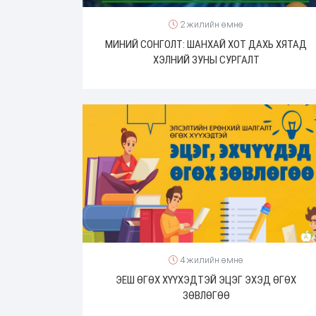
2 жилийн өмнө
МИНИЙ СОНГОЛТ: ШАНХАЙ ХОТ ДАХЬ ХЯТАД
ХЭЛНИЙ ЗУНЫ СУРГАЛТ
4 жилийн өмнө
ЭЕШ ӨГӨХ ХҮҮХЭДТЭЙ ЭЦЭГ ЭХЭД ӨГӨХ
ЗӨВЛӨГӨӨ