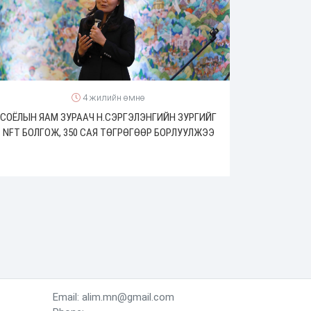
4 жилийн өмнө
СОЁЛЫН ЯАМ ЗУРААЧ Н.СЭРГЭЛЭНГИЙН ЗУРГИЙГ
NFT БОЛГОЖ, 350 САЯ ТӨГРӨГӨӨР БОРЛУУЛЖЭЭ
Email: alim.mn@gmail.com