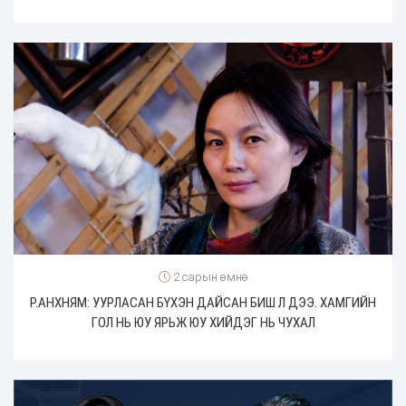
2 сарын өмнө
Р.АНХНЯМ: УУРЛАСАН БҮХЭН ДАЙСАН БИШ Л ДЭЭ. ХАМГИЙН
ГОЛ НЬ ЮУ ЯРЬЖ ЮУ ХИЙДЭГ НЬ ЧУХАЛ