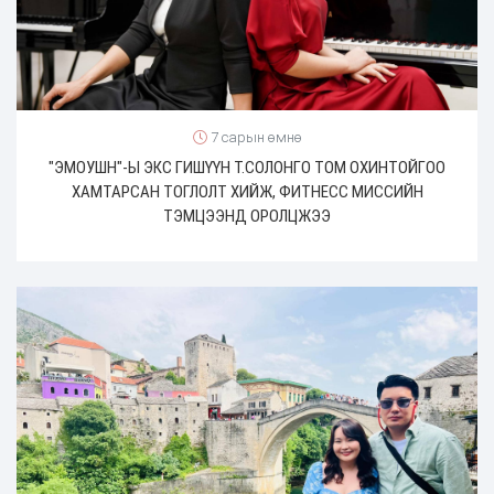
7 сарын өмнө
"ЭМОУШН"-Ы ЭКС ГИШҮҮН Т.СОЛОНГО ТОМ ОХИНТОЙГОО
ХАМТАРСАН ТОГЛОЛТ ХИЙЖ, ФИТНЕСС МИССИЙН
ТЭМЦЭЭНД ОРОЛЦЖЭЭ