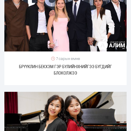
7 сарын өмнө
БРҮҮКЛИН БЕКХЭМ ГЭР БҮЛИЙНХНИЙГЭЭ БҮГДИЙГ
БЛОКОЛЖЭЭ