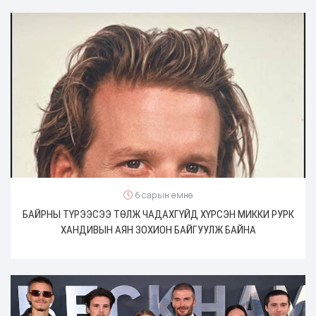
6 сарын өмнө
БАЙРНЫ ТҮРЭЭСЭЭ ТӨЛЖ ЧАДАХГҮЙД ХҮРСЭН МИККИ РУРК
ХАНДИВЫН АЯН ЗОХИОН БАЙГУУЛЖ БАЙНА