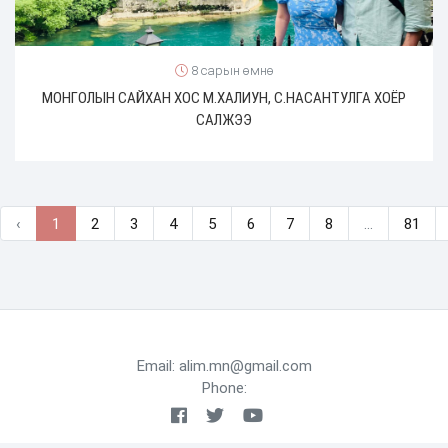
8 сарын өмнө
МОНГОЛЫН САЙХАН ХОС М.ХАЛИУН, С.НАСАНТУЛГА ХОЁР
САЛЖЭЭ
‹
1
2
3
4
5
6
7
8
...
81
Email: alim.mn@gmail.com
Phone: