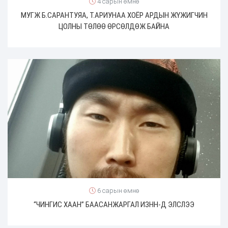
4 сарын өмнө
МУГЖ Б.САРАНТУЯА, Т.АРИУНАА ХОЁР АРДЫН ЖҮЖИГЧИН
ЦОЛНЫ ТӨЛӨӨ ӨРСӨЛДӨЖ БАЙНА
6 сарын өмнө
“ЧИНГИС ХААН” БААСАНЖАРГАЛ ИЗНН-Д ЭЛСЛЭЭ