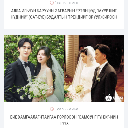
1 сарын өмнө
АЛЛА ИЛЬЧУН БАРУУНЫ ЗАГВАРЫН ЕРТӨНЦӨД “МУУР ШИГ
НҮДНИЙ” (CAT-EYE) БУДАЛТЫН ТРЕНДИЙГ ОРУУЛЖ ИРСЭН
1 сарын өмнө
БИЕ ХАМГААЛАГЧТАЙГАА ГЭРЛЭСЭН “САМСУНГ ГҮНЖ”-ИЙН
ТҮҮХ