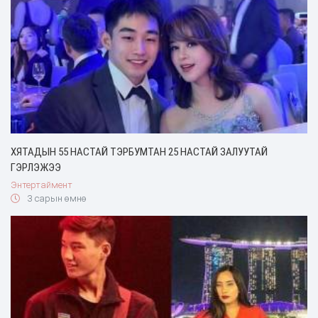
ХЯТАДЫН 55 НАСТАЙ ТЭРБУМТАН 25 НАСТАЙ ЗАЛУУТАЙ
ГЭРЛЭЖЭЭ
Энтертаймент
3 сарын өмнө