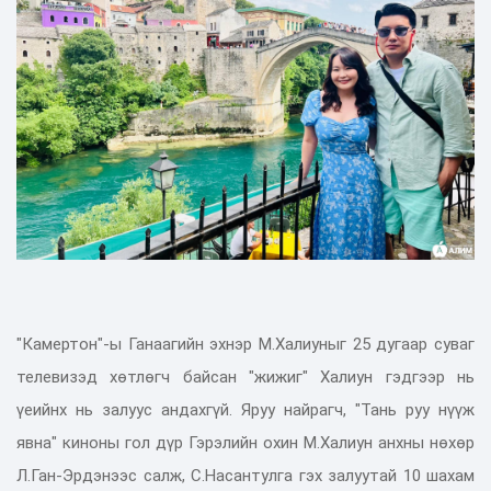
"Камертон"-ы Ганаагийн эхнэр М.Халиуныг 25 дугаар суваг
телевизэд хөтлөгч байсан "жижиг" Халиун гэдгээр нь
үеийнх нь залуус андахгүй. Яруу найрагч, "Тань руу нүүж
явна" киноны гол дүр Гэрэлийн охин М.Халиун анхны нөхөр
Л.Ган-Эрдэнээс салж, С.Насантулга гэх залуутай 10 шахам