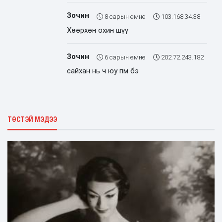
Зочин
8 сарын өмнө
103.168.34.38
Хөөрхөн охин шүү
Зочин
6 сарын өмнө
202.72.243.182
сайхан нь ч юу пм бэ
ТӨСТЭЙ МЭДЭЭ