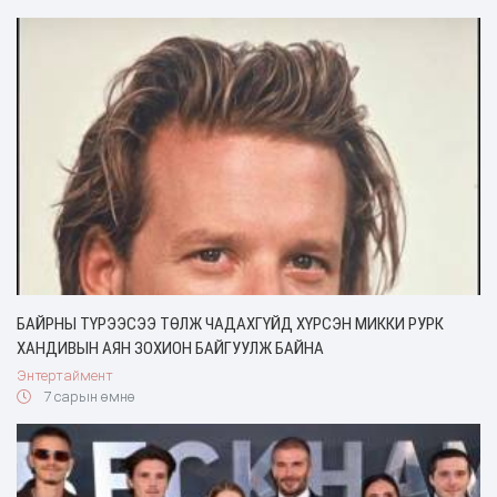
БАЙРНЫ ТҮРЭЭСЭЭ ТӨЛЖ ЧАДАХГҮЙД ХҮРСЭН МИККИ РУРК
ХАНДИВЫН АЯН ЗОХИОН БАЙГУУЛЖ БАЙНА
Энтертаймент
7 сарын өмнө