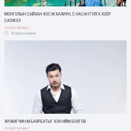
МОНГОЛЫН САЙХАН ХОС М.ХАЛИУН, С.НАСАНТУЛГА ХОЁР
САЛЖЭЭ
Энтертаймент
8 сарын өмнө
ЖҮЖИГЧИН М.БАЯРБАТЫГ ХЭН ИЙМ БОЛГОВ
Энтертаймент