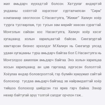
жил амьдарч хүүхэдтэй болсон. Хатуулаг өндөртэй
ундааны соёлтой хэрэглээг сурталчилсан "Сирм"
компаниар овоглосон С.Насантулга, "Жижиг" Халиун хоёр
туурга тусгаарлаж, тус тусын зам мөрийг хөөсөн сурагтай.
Монголын сайхан хос Насантулга, Халиун хоёр хэсэг
хугацаанд холын харилцаатай байсан. Сингапуртай
хамтарсан бизнес эрхэлдэг М.Халиун нь Сингапур улсад
удаан хугацааны турш амьдарч байгаа бол С.Насантулга нь
Монголдоо ажиллаж амьдарч байгаа. Энэ холын харилцаа
хосын харилцаанд ан цав гаргахад хүргэсэн бололтой.
Хоёулаа өндөр боловсролтой, гэр бүлийн хүмүүжил сайтай
болохоор тусдаа амьдарч байгаад эв найрамдалтай хоёр
тийшээ болохоор шийдсэн гэх яриа гарч байна. Эхнэр
нөхөр байтугай эрүү толгой салдаг орчлон гэж...