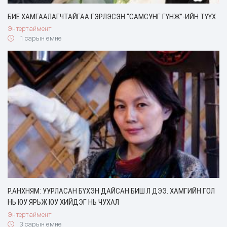
БИЕ ХАМГААЛАГЧТАЙГАА ГЭРЛЭСЭН “САМСУНГ ГҮНЖ”-ИЙН ТҮҮХ
Энтертаймент
1 сарын өмнө
Р.АНХНЯМ: УУРЛАСАН БҮХЭН ДАЙСАН БИШ Л ДЭЭ. ХАМГИЙН ГОЛ
НЬ ЮУ ЯРЬЖ ЮУ ХИЙДЭГ НЬ ЧУХАЛ
Энтертаймент
3 сарын өмнө