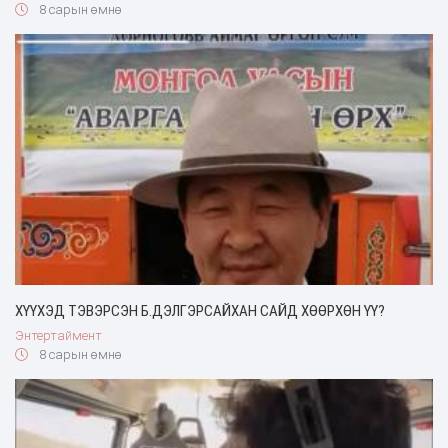
8 сарын өмнө
ХҮҮХЭД ТЭВЭРСЭН Б.ДЭЛГЭРСАЙХАН САЙД ХӨӨРХӨН ҮҮ?
Энтертаймент
8 сарын өмнө