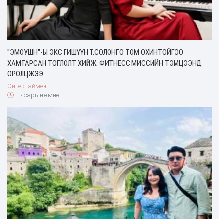
"ЭМОУШН"-Ы ЭКС ГИШҮҮН Т.СОЛОНГО ТОМ ОХИНТОЙГОО
ХАМТАРСАН ТОГЛОЛТ ХИЙЖ, ФИТНЕСС МИССИЙН ТЭМЦЭЭНД
ОРОЛЦЖЭЭ
Энтертаймент
7 сарын өмнө