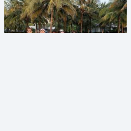
"ДИЖИТАЛ"-ЫН ЭРКАГИЙН ӨНӨР БҮЛИЙГ АЛБАН
БАЙГУУЛЛАГАТАЙ АНДУУРАВ
Энтертаймент
10 сарын өмнө