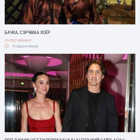
БАЧКА, СЭРЧМАА ХОЁР
Энтертаймент
9 сарын өмнө