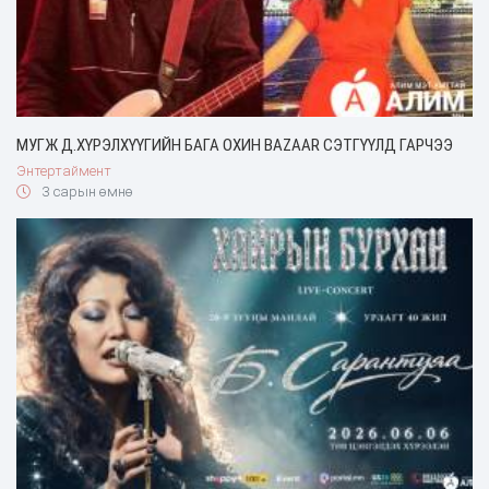
МУГЖ Д.ХҮРЭЛХҮҮГИЙН БАГА ОХИН BAZAAR СЭТГҮҮЛД ГАРЧЭЭ
Энтертаймент
3 сарын өмнө