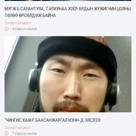
МУГЖ Б.САРАНТУЯА, Т.АРИУНАА ХОЁР АРДЫН ЖҮЖИГЧИН ЦОЛНЫ
ТӨЛӨӨ ӨРСӨЛДӨЖ БАЙНА
Энтертаймент
4 сарын өмнө
“ЧИНГИС ХААН” БААСАНЖАРГАЛ ИЗНН-Д ЭЛСЛЭЭ
Энтертаймент
7 сарын өмнө