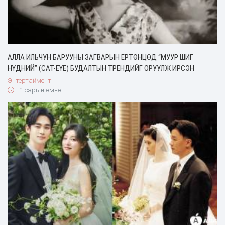
АЛЛА ИЛЬЧУН БАРУУНЫ ЗАГВАРЫН ЕРТӨНЦӨД “МУУР ШИГ
НҮДНИЙ” (CAT-EYE) БУДАЛТЫН ТРЕНДИЙГ ОРУУЛЖ ИРСЭН
Энтертаймент
1 сарын өмнө