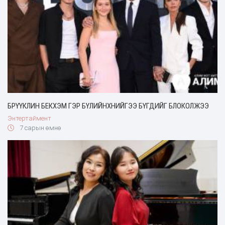
БРҮҮКЛИН БЕКХЭМ ГЭР БҮЛИЙНХНИЙГЭЭ БҮГДИЙГ БЛОКОЛЖЭЭ
Энтертаймент
7 сарын өмнө