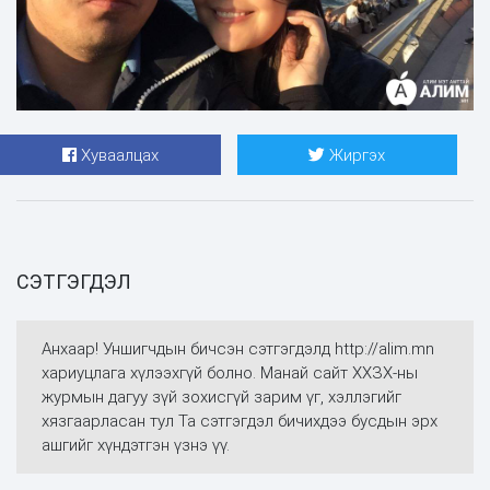
Хуваалцах
Жиргэх
СЭТГЭГДЭЛ
Анхаар! Уншигчдын бичсэн сэтгэгдэлд http://alim.mn
хариуцлага хүлээхгүй болно. Манай сайт ХХЗХ-ны
журмын дагуу зүй зохисгүй зарим үг, хэллэгийг
хязгаарласан тул Та сэтгэгдэл бичихдээ бусдын эрх
ашгийг хүндэтгэн үзнэ үү.