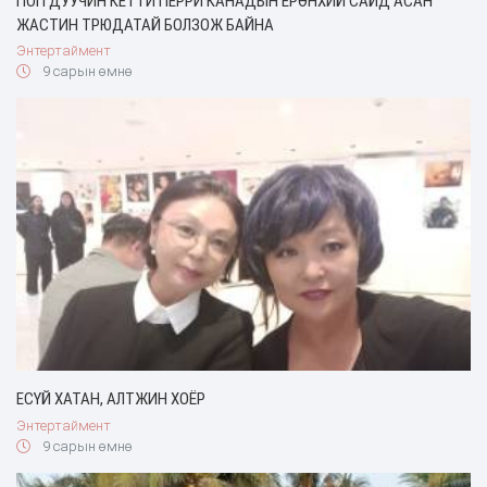
ПОП ДУУЧИН КЕТТИ ПЕРРИ КАНАДЫН ЕРӨНХИЙ САЙД АСАН
ЖАСТИН ТРЮДАТАЙ БОЛЗОЖ БАЙНА
Энтертаймент
9 сарын өмнө
ЕСҮЙ ХАТАН, АЛТЖИН ХОЁР
Энтертаймент
9 сарын өмнө