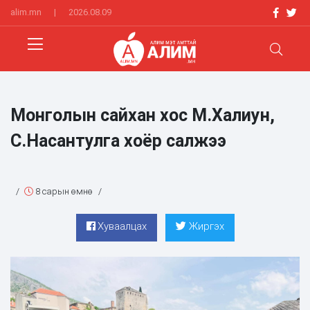
alim.mn
|
2026.08.09
Монголын сайхан хос М.Халиун,
С.Насантулга хоёр салжээ
/
8 сарын өмнө
/
Хуваалцах
Жиргэх