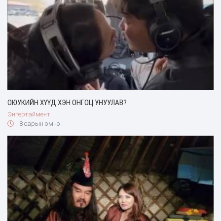
ОЮУКИЙН ХҮҮД ХЭН ОНГОЦ УНУУЛАВ?
Энтертаймент
8 сарын өмнө